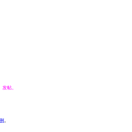
】发帖。
例
。