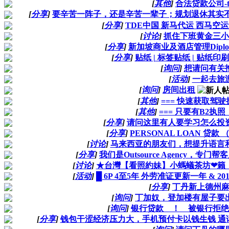
[
其他
]
合法贷款公司-ter
[
分享
]
要辛苦一阵子，还是辛苦一辈子；规划退休其实
[
分享
]
TDE中国 新马代运 西马空运
[
讨论
]
抓住下班黄金三小
[
分享
]
新加坡商业及酒店管理Dipl
[
分享
]
贴纸 | 标签贴纸 | 贴纸印刷
[
询问
]
想请问有关
[
活动
]
一起去旅
[
询问
]
房间出租
[
其他
]
=== 快速获取驾驶执照
[
其他
]
=== 只要有B2执照
[
分享
]
请问这里有人要学习怎么投
[
分享
]
PERSONAL LOAN 贷
[
讨论
]
马来西亚的朋友们，想提升语言
[
分享
]
我们是Outsource Agency，
[
讨论
]
★台灣【看照約妹】小螞蟻茶坊❤籟：go
[
活动
]
█ 6P 4至5年 外劳准证更新一年 &
[
分享
]
丁丹新上德州麻将
[
询问
]
丁加奴，登加楼有屋子要
[
询问
]
银行贷款 ！ 被银行拒绝
[
分享
]
钱包干涩经济压力大，手机预付卡以钱生钱 通