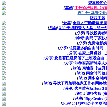
登嘉楼简
[
其他
]
丁丹论坛版规【发
吉兰丹~马来文化
版块主题
[
分享
]
全新太空舱豪华按摩
[
活动
]
X39 干细胞登入大马，这
[
分享
]
寻找投资者
[
询问
]
詢問 丁家奴
[
分享
]
免费电影娱
[
分享
]
想要更多的自由时间，
[
分享
]
在家上网赚钱…
[
分享
]
您是否已经厌倦了上班没自由，
[
分享
]
菲律宾高新聘亲人
[
讨论
]
柬埔寨【波贝
[
讨论
]
闲空时间做
[
讨论
]
用多余时间
[
讨论
]
寻找丁丹兼职在家工作有网络就
[
分享
]
这里谁有玩Dota 
[
询问
]
诚征客服 (
[
分享
]
1SpyCentre
[
活动
]
2017妈祖盃全国华