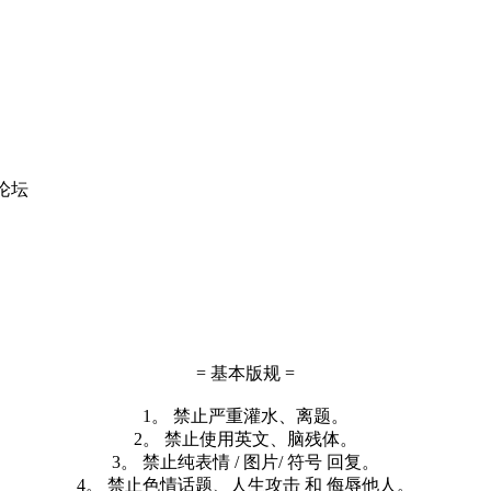
论坛
= 基本版规 =
1。 禁止严重灌水、离题。
2。 禁止使用英文、脑残体。
3。 禁止纯表情 / 图片/ 符号 回复。
4。 禁止色情话题、人生攻击 和 侮辱他人。