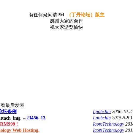
有任何疑问请PM
（丁丹论坛）版主
感谢大家的合作
祝大家游览愉快
查看
最后发表
 论坛条例
Lpohchin
2006-10-2
...
2
3
4
5
6
..
13
Lpohchin
2015-5-8 
M999 !
IcoreTechnology
201
gy Web Hosting.
IcoreTechnology
201