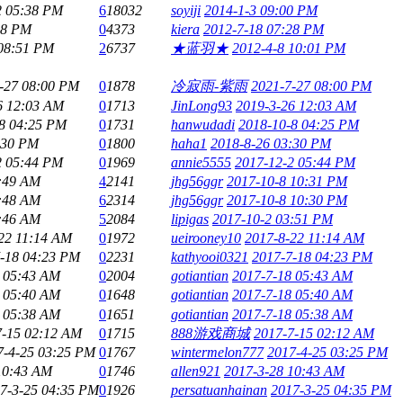
2 05:38 PM
6
18032
soyiji
2014-1-3 09:00 PM
28 PM
0
4373
kiera
2012-7-18 07:28 PM
 08:51 PM
2
6737
★蓝羽★
2012-4-8 10:01 PM
-27 08:00 PM
0
1878
冷寂雨-紫雨
2021-7-27 08:00 PM
6 12:03 AM
0
1713
JinLong93
2019-3-26 12:03 AM
8 04:25 PM
0
1731
hanwudadi
2018-10-8 04:25 PM
:30 PM
0
1800
haha1
2018-8-26 03:30 PM
2 05:44 PM
0
1969
annie5555
2017-12-2 05:44 PM
4:49 AM
4
2141
jhg56ggr
2017-10-8 10:31 PM
4:48 AM
6
2314
jhg56ggr
2017-10-8 10:30 PM
4:46 AM
5
2084
lipigas
2017-10-2 03:51 PM
22 11:14 AM
0
1972
ueirooney10
2017-8-22 11:14 AM
-18 04:23 PM
0
2231
kathyooi0321
2017-7-18 04:23 PM
 05:43 AM
0
2004
gotiantian
2017-7-18 05:43 AM
 05:40 AM
0
1648
gotiantian
2017-7-18 05:40 AM
 05:38 AM
0
1651
gotiantian
2017-7-18 05:38 AM
7-15 02:12 AM
0
1715
888游戏商城
2017-7-15 02:12 AM
7-4-25 03:25 PM
0
1767
wintermelon777
2017-4-25 03:25 PM
10:43 AM
0
1746
allen921
2017-3-28 10:43 AM
7-3-25 04:35 PM
0
1926
persatuanhainan
2017-3-25 04:35 PM