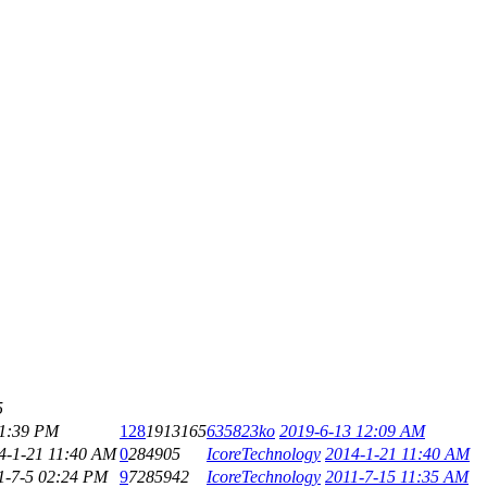
5
11:39 PM
128
1913165
635823ko
2019-6-13 12:09 AM
4-1-21 11:40 AM
0
284905
IcoreTechnology
2014-1-21 11:40 AM
1-7-5 02:24 PM
9
7285942
IcoreTechnology
2011-7-15 11:35 AM