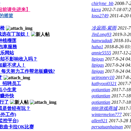
介
chirlyne_bb
2008-7-
帖前请先进来】
kiera
2012-7-18 07:
的摇篮
loso2749
2011-4-20
椅
冷寂雨-紫雨
2021-7
一战选在丁加奴！
JinLong93
2019-3-2
种植榴莲
hanwudadi
2018-10-
包車服務
haha1
2018-8-26 03
乐网站
annie5555
2017-12-
却不影响收入吗？
lipigas
2017-9-24 0
加薪不求人！
lipigas
2017-9-24 0
每天努力工作帮老板赚钱?
lipigas
2017-9-24 0
才
ueirooney10
2017-8-
】招聘员工
kathyooi0321
2017-7
点小生意
gotiantian
2017-7-18
赚外快
gotiantian
2017-7-18
行了
gotiantian
2017-7-18
2 或是曾经有玩？
888游戏商城
2017-
海外工作)
wintermelon777
201
l(监控平台)
allen921
2017-3-28 
语歌曲卡拉OK比赛
persatuanhainan
201