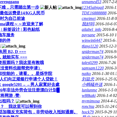
engganu
unnamed53
2017-2-
不难，只需踏出第一步
12345abigail
2016-1
最低运费是14/KG人民币
TDE16888888
2016
时为自己前途
cmeimei
2016-11-8 
oma课程～～欢迎来了解
我好吗
2016-10-6 0
 | 标签设计 | 彩色贴纸
ailabel_info
2016-8-
拖车服务
paysane
2015-6-10 
游的伴
winwin6447
2015-6-
tfang1120
2015-12-3
 B2, D ===
spiderman74
2016-9
，就能买车 ===
spiderman74
2016-9
资股票吗？我这里有教哦
tales0299
2016-7-26
款 （没资料也能帮您申请）
samsam1220
2016-3
和技能的，请看。。星烁学院
naiko
2016-1-30 01
专门帮客人们向正规银行申请个人贷款！
刘益忠
2016-1-25 0
ogle5201→→男人寂寞好去處
小螞蟻外送
2016-1
 2016年非法外劳合法注册漂白计划█
lunlunme
2016-1-5 
网游 -赞-
w88kaki
2016-1-4 0
出租吗？
mymimosa
2014-4-1
？ 我这里可以帮到你
ronchia
2015-11-24 
话加额反充实荷包，非劳动收入抵卸通膨。
hock79
2015-9-29 1