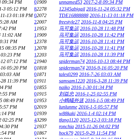
8 09:34 PM
0
1909
unnamed53
2017-2-8 09:34 PM
1-3 05:12 PM
8
2278
12345abigail
2016-11-24 05:32 PM
-11-13 01:18 PM
0
2072
TDE16888888
2016-11-13 01:18 PM
05:28 AM
2
2007
freestyle27
2016-11-8 04:25 PM
7:42 PM
1
1953
马可集运
2016-10-28 11:48 PM
4 11:02 AM
1
1909
马可集运
2016-10-28 11:42 PM
10:31 PM
1
2378
马可集运
2016-10-28 11:41 PM
15 08:35 PM
1
2078
马可集运
2016-10-28 11:41 PM
马可集运
2016-10-28 11:39 PM
 03:23 PM
1
2203
-12 07:12 PM
2
1940
spiderman74
2016-10-13 08:44 PM
-16 05:20 PM
0
1818
spiderman74
2016-9-16 05:20 PM
 03:03 AM
0
1871
tales0299
2016-7-26 03:03 AM
-28 11:39 PM
0
1911
samsam1220
2016-3-28 11:39 PM
:34 PM
0
1855
naiko
2016-1-30 01:34 PM
2:55 PM
0
1915
刘益忠
2016-1-25 02:55 PM
-5 08:49 PM
0
1953
小螞蟻外送
2016-1-5 08:49 PM
05:57 PM
0
2019
lunlunme
2016-1-5 05:57 PM
2:14 PM
0
1939
w88kaki
2016-1-4 02:14 PM
2 02:25 PM
4
3299
tfang1120
2015-12-3 03:18 PM
04:30 PM
2
1937
ronchia
2015-11-26 04:02 PM
1:54 PM
0
1867
hock79
2015-9-29 11:54 PM