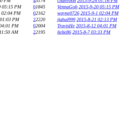
10 PM
4
3174
chanvoon
2015-9-24 01:16 PM
0 05:15 PM
0
1845
VennaGoh
2015-9-20 05:15 PM
1 02:04 PM
0
2162
wayne0726
2015-9-1 02:04 PM
 01:03 PM
2
2220
jiahui999
2015-8-21 02:13 PM
 04:01 PM
0
2004
TravisHe
2015-8-12 04:01 PM
 11:50 AM
2
2195
lielie86
2015-8-7 03:33 PM