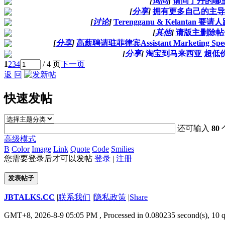
[
询问
]
请问丁丹的哪
[
分享
]
拥有更多自己的主导
[
讨论
]
Terengganu & Kelantan 
[
其他
]
请版主删除帖
[
分享
]
高薪聘请驻菲律宾Assistant Marketing Spec
[
分享
]
淘宝到马来西亚 超低价
1
2
3
4
/ 4 页
下一页
返 回
快速发帖
还可输入
80
高级模式
B
Color
Image
Link
Quote
Code
Smilies
您需要登录后才可以发帖
登录
|
注册
发表帖子
JBTALKS.CC
|
联系我们
|
隐私政策
|
Share
GMT+8, 2026-8-9 05:05 PM
, Processed in 0.080235 second(s), 10 q