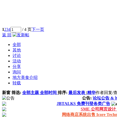
1
2
3
4
/ 4 页
下一页
返 回
全部
其他
讨论
活动
分享
询问
地方美食介绍
转载
新窗
筛选:
全部主题
全部时间
排序:
最后发表
|
精华
作者
回复/
公告:
论坛公告 &
JBTALKS 免费刊登各类广告
SME 公司网页设计 R
网络商店系统出售 Icore Technolo