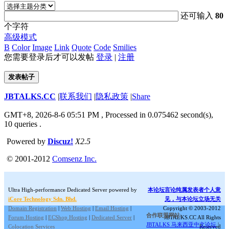
还可输入
80
个字符
高级模式
B
Color
Image
Link
Quote
Code
Smilies
您需要登录后才可以发帖
登录
|
注册
发表帖子
JBTALKS.CC
|
联系我们
|
隐私政策
|
Share
GMT+8, 2026-8-6 05:51 PM
, Processed in 0.075462 second(s),
10 queries .
Powered by
Discuz!
X2.5
© 2001-2012
Comsenz Inc.
Ultra High-performance Dedicated Server powered by
本论坛言论纯属发表者个人意
iCore Technology Sdn. Bhd.
见，与本论坛立场无关
Domain Registration
|
Web Hosting
|
Email Hosting
|
Copyright © 2003-2012
合作联盟网站:
Forum Hosting
|
ECShop Hosting
|
Dedicated Server
|
JBTALKS.CC All Rights
JBTALKS 马来西亚中文论坛
|
Colocation Services
Reserved