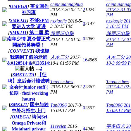
chinhuiannaphua
chinhuianna
[
OMEGA
]
英文写作
2018-7-26 02:12
2
1924
2018-7-31 0
补习班
PM
PM
[
SMKJJ1
]
不够SPM
nzxiaojie
2018-5-
nzxiaojie
201
0
2147
3 10:15 PM
3 10:15 PM
要进入大学 请进
[
SMKJJ1
]
第二屆 柔
我爱玩电脑
我爱玩电脑
南年少情 夏令營正式
0
2069
2018-1-12 01:55
2018-1-12 0
PM
PM
開始招募籌委！
[
CONVENT
]
我懷疑
我遇到了假的老師
入木三分
2017-
入木三分
20
16
4966
&#128514;&#128514;
10-1 01:56 PM
10-3 09:59 
...
2
[
SMKTUTA
]
【征
聘】皇后会计楼诚聘
Terence.liew
Terence.liew
2016-12-5 06:32
2
2367
2017-4-1 02:
女会计junior staff (
PM
PM
长期 - flexi working
hours)
[
SMKJJ1
]
国中与独
Tan8396
2017-3-
Tan8396
201
0
2507
15 09:17 PM
15 09:17 PM
中补习招生/上门
[
OMEGA
]
请问Sri
Omega Private和
11evelen
2016-
宇多田光
20
Matahari private
4
4048