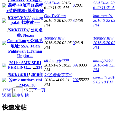
SAAKulai
2016-
SAAKulai
20
课程+电脑理账课程
0
2031
6-29 11:21 AM
6-29 11:21 
+英语课程+就业保证
OngTzeXuan
kuroroteo91
[
CONVENT
]
gelang
2016-6-20 07:06
3
2458
2016-6-22 0
patah 找家教~~~
PM
PM
[
SMKTUTA
]
公司名
称: Nexus
Terence.liew
Terence.liew
Consultancy 公司/店
2016-6-20 02:05
0
2418
2016-6-20 0
地址: 55A, Jalan
PM
PM
Pahlawan 1,Taman
Ungku ...
kiLLer_yiyi009
mandy7540
2011~~SMK SERI
2011-1-16 10:25
39
19333
2016-6-8 12:
PERLING....
...
2
3
4
AM
PM
[
SMKTMR1
]
2010年
吖乙最爱京京^^
sunsmile
201
292
55277
的smk mutiara rini
2010-1-4 05:31
5 02:10 PM
PM
...
2
3
4
5
6
..
30
1
2
3
4
5
/ 5 页
下一页
返 回
快速发帖