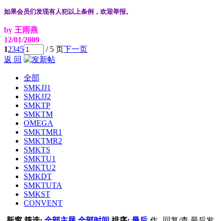
如果会员们发现有人犯以上条例，欢迎举报。
by 王雨燕
12/01/2009
1
2
3
4
5
/ 5 页
下一页
返 回
全部
SMKJJ1
SMKJJ2
SMKTP
SMKTM
OMEGA
SMKTMR1
SMKTMR2
SMKTS
SMKTU1
SMKTU2
SMKDT
SMKTUTA
SMKST
CONVENT
新窗
筛选:
全部主题
全部时间
排序:
最后
作
回复/查
最后发