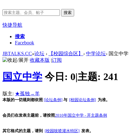
搜索
快捷导航
搜索
Facebook
JBTALKS.CC
»
论坛
›
【校园综合区】
›
中学论坛
›
国立中学
收藏本版
|
订阅
国立中学
今日:
0
|
主题:
241
版主:
★孤独→羊
本版的一切规则都依照
[论坛条例]
与
[校园论坛条例]
为准。
会员们在发表主题前，请按照
2010年国立中学 - 开主题条例
其它格式的主题，请到
[校园吱喳灌水特区]
发表。