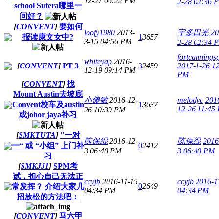
12-27 06:22 PM
2-28 02:36 
school Sutera哪里一
间好？
[
CONVENT
]
要如何
loofy1980
2013-
宇多田光
20
报读康文女中?
1
3657
3-15 04:56 PM
2-28 02:34 
fortcannings
whiteyap
2016-
[
CONVENT
]
PT 3
3
2459
2017-1-26 1
12-19 09:14 PM
PM
[
CONVENT
]
找
Mount Austin去坡底
小傻敏
2016-12-
melodyc
201
Convent校车及austin
1
3637
12-26 11:45
26 10:39 PM
或johor jaya补习
[
SMKTUTA
]
"一对
陈保绲
2016-12-
陈保绲
2016
一“ 或 “小组” 上门补
0
2412
3 06:40 PM
3 06:40 PM
习
[
SMKJJ1
]
SPM考
试，担心自己无法正
ccyjb
2016-11-15
ccyjb
2016-1
0
2649
常发挥？ 介绍大家几
04:34 PM
04:34 PM
招放松的方法吧：
[
CONVENT
]
马六甲