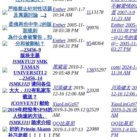
不解爱情的
严格禁止针对性话题
Enther
2007-1-7
11
13178
蛋
2007-3-9
10:34 AM
及离题討論
...
2
11:23 AM
柔佛再也中学-2的版
Enther
2005-11-
Enther
2005-
0
9976
18 03:38 PM
18 03:38 PM
面规则
為什么會被警告，扣
~@22号的
Enther
2005-11-
85
48364
分和被刪帖？
@~
2005-11
18 04:31 PM
03:27 PM
...
2
3
4
5
6
..
9
版块主题
[
SMKTU2
]
SMK
黑紫蓝
2010-1-
TAMAN
comi
2024-1
138
55297
UNIVERSITI 2
11:34 AM
29 05:48 PM
...
2
3
4
5
6
..
14
[
SMKJJ2
]
请问各位
川添健太
2019-
川添健太
20
大大，JJ2有私家车
2
2028
12-16 12:06 AM
12-16 12:06
载送？
[
CONVENT
]
献给
XiaoLinGz97
XiaoLinGz97
2019年想报考SPM的
2019-3-26 09:12
0
2529
2019-3-26 0
AM
AM
人快速的方法。
[
SMKJJ1
]
跪求介绍
QQ比基尼
QQ比基尼
好的 Prinsip Akaun
2
2088
2019-1-3 07:13
2019-1-4 03:
PM
PM
补习老师！！！！！