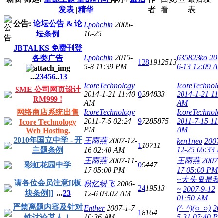
发表
|
精华
者
看
表
公告:
论坛公告 & 论
Lpohchin
2006-
10-25
坛条例
JBTALKS 免费刊登
Lpohchin
2015-
635823ko
20
各类广告
128
1912513
5-8 11:39 PM
6-13 12:09 
...
2
3
4
5
6
..
13
IcoreTechnology
IcoreTechnol
SME 公司网页设计
2014-1-21 11:40
0
284833
2014-1-21 11
RM999 !
AM
AM
网络商店系统出售
IcoreTechnology
IcoreTechnol
2011-7-5 02:24
9
7285875
2011-7-15 11
Icore Technology
PM
AM
Web Hosting.
2010年国立中学 - 开
王雨燕
2007-12-
ken1neo
200
1
10711
12-25 06:33
主题条例
16 02:40 AM
王雨燕
2007-11-
王雨燕
2007
彩虹花园中学
0
9447
17 05:00 PM
17 05:00 PM
~大头鬼是
请各位会员注意[[板
秋忆纷飞
2006-
24
19513
~
2007-9-12
块条例]]
...
2
3
12-6 03:02 AM
01:50 AM
严禁离题内容及针对
Enther
2007-1-7
(^_^)(○_○)
2
1
8164
10:36 AM
5-31 07:40 
性讨论某人！