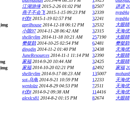
qiaojiaqian
2015-4-4 08:53 PM
1
3925
qiaojia
江湖游侠
2015-2-26 01:02 PM
8
2507
进进
2
燕子不会飞
2015-1-15 09:23 PM
3
2339
nypd4q
#优#
2015-1-19 02:57 PM
3
2241
nypd4q
大眼睛
aprilhouse
2014-12-18 06:12 PM
3
2532
小陈97
2014-11-28 06:42 AM
3
2315
天海优
shelleylim
2014-11-18 10:21 AM
25
7190
大眼睛
樊桀勊
2014-10-25 02:54 PM
6
2481
樊桀勊
dingdin
2014-11-2 01:40 PM
3
2438
天海优
JuneResources
2014-11-1 11:14 PM
3
2390
大眼睛
家福
2014-9-20 10:44 AM
3
2425
大眼睛
家福
2014-10-20 02:21 PM
4
2492
家福
2
shelleylim
2014-9-17 08:23 AM
13
5007
mohan
sot-乌龟
2014-9-21 10:59 PM
1
2233
天海优
wenlolzz
2014-8-29 04:53 PM
7
2511
天海优
#优#
2014-9-2 09:38 AM
11
4416
天海优
alexlcs81
2014-8-2 01:15 PM
8
2674
大眼睛