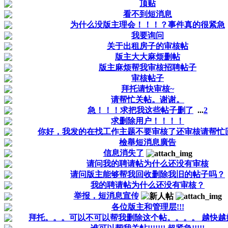
顶贴
看不到短消息
为什么没版主理会！！！？事件真的很紧急
我要询问
关于出租房子的审核帖
版主大大麻烦删帖
版主麻烦帮我审核招聘帖子
审核帖子
拜托请快审核~
请帮忙关帖。谢谢。
急！！！求把我这些帖子删了
...
2
求删除用户！！！！
你好，我发的在找工作主题不要审核了还审核请帮忙
檢舉短消息廣告
信息消失了
请问我的聘请帖为什么还没有审核
请问版主能够帮我回收删除我旧的帖子吗？
我的聘请帖为什么还没有审核？
举报，短消息宣传
各位版主和管理层!!!
拜托。。。可以不可以帮我删除这个帖。。。。 越快越