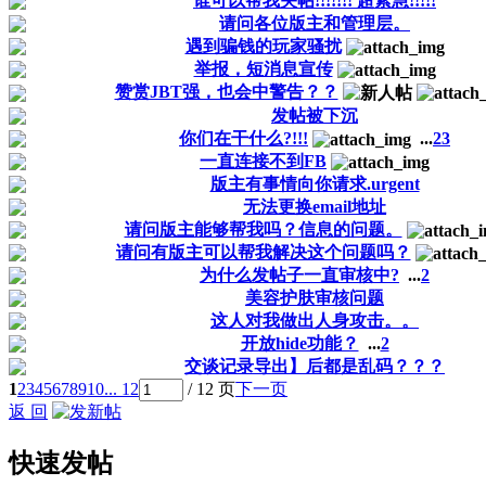
谁可以帮我关帖!!!!!!! 超紧急!!!!!
请问各位版主和管理层。
遇到骗钱的玩家骚扰
举报，短消息宣传
赞赏JBT强，也会中警告？？
发帖被下沉
你们在干什么?!!!
...
2
3
一直连接不到FB
版主有事情向你请求.urgent
无法更换email地址
请问版主能够帮我吗？信息的问题。
请问有版主可以帮我解决这个问题吗？
为什么发帖子一直审核中?
...
2
美容护肤审核问题
这人对我做出人身攻击。。
开放hide功能？
...
2
交谈记录导出】后都是乱码？？？
1
2
3
4
5
6
7
8
9
10
... 12
/ 12 页
下一页
返 回
快速发帖