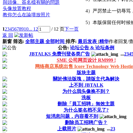
與頭像、簽名檔有關的問題
头像放置教程
4）严厉禁止一切辱骂
教你怎么在論壇放照片
5）本版保留任何时候
1
2
3
4
5
6
7
8
9
10
... 12
/ 12 页
下一页
返 回
新窗
筛选:
全部主题
全部时间
排序:
最后发表
|
精华
作者
回复/
公告:
论坛公告 & 论坛条例
JBTALKS 免费刊登各类广告
...
2
3
4
SME 公司网页设计 RM999 !
网络商店系统出售 Icore Technology Web Hostin
版块主题
關於佛法版塊，請版主代為解決
上不到 JBTALK
为什么我头像换不到？
洗板
刪除「員工招聘」無效主題
为什么签名档不见了?
短消息问题，内容看不到
删除员工招聘广告？
上载照片
...
2
3