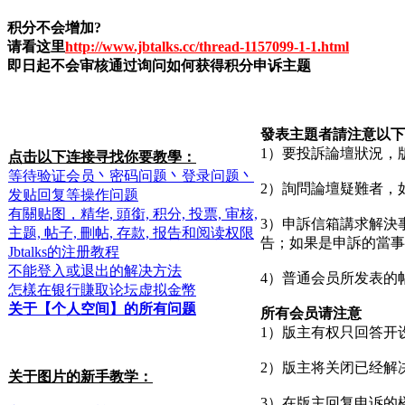
积分不会增加?
请看这里
http://www.jbtalks.cc/thread-1157099-1-1.html
即日起不会审核通过询问如何获得积分申诉主题
發表主題者請注意以下
1）要投訴論壇狀況，
点击以下连接寻找你要教學：
等待验证会员丶密码问题丶登录问题丶
2）詢問論壇疑難者，
发贴回复等操作问题
有關贴图，精华, 頭銜, 积分, 投票, 审核,
3）申訴信箱講求解決
主题, 帖子, 刪帖, 存款, 报告和阅读权限
告；如果是申訴的當事
Jbtalks的注册教程
不能登入或退出的解决方法
4）普通会员所发表的
怎樣在银行賺取论坛虚拟金幣
关于【个人空间】的所有问题
所有会员请注意
1）版主有权只回答开
2）版主将关闭已经解
关于图片的新手教学：
3）在版主回复申诉的