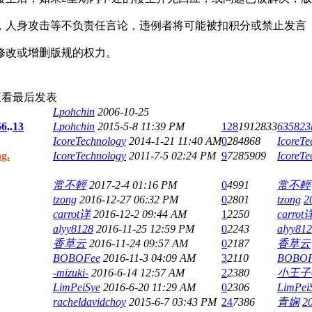
，人身攻击等不负责任言论，违例者将可能被扣积分或禁止发言
修改或增删版规的权力。
查看
最后发表
Lpohchin
2006-10-25
5
6
..
13
Lpohchin
2015-5-8 11:39 PM
128
1912833
635823
IcoreTechnology
2014-1-21 11:40 AM
0
284868
IcoreTe
g.
IcoreTechnology
2011-7-5 02:24 PM
9
7285909
IcoreTe
常不輕
2017-2-4 01:16 PM
0
4991
常不輕
tzong
2016-12-27 06:32 PM
0
2801
tzong
2
carrot详
2016-12-2 09:44 AM
1
2250
carrot
alyy8128
2016-11-25 12:59 PM
0
2243
alyy81
香草云
2016-11-24 09:57 AM
0
2187
香草云
BOBOFee
2016-11-3 04:09 AM
3
2110
BOBOF
-mizuki-
2016-6-14 12:57 AM
2
2380
小王子
LimPeiSye
2016-6-20 11:29 AM
0
2306
LimPei
racheldavidchoy
2015-6-7 03:43 PM
24
7386
青娴
2