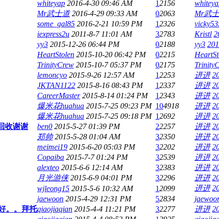
whiteyap
2016-4-30 09:46 AM
1
2156
whiteya
Mr武士道
2016-4-29 09:33 AM
0
2063
Mr武
some_gal85
2016-2-21 10:59 PM
1
2326
vicky53
iexpress2u
2011-8-7 11:01 AM
3
2783
Kristl
2
yy3
2015-12-26 06:44 PM
0
2188
yy3
201
HeartStolen
2015-10-20 06:42 PM
0
2215
HeartSt
TrinityCrew
2015-10-7 05:37 PM
0
2175
Trinity
lemoncyo
2015-9-26 12:57 AM
1
2253
进进
2
JKTAN1122
2015-8-16 08:43 PM
1
2337
进进
2
CareerMaster
2015-8-14 01:24 PM
1
2343
进进
2
爆米花huahua
2015-7-25 09:23 PM
10
4918
进进
2
爆米花huahua
2015-7-25 09:18 PM
1
2692
进进
2
回收谢谢
ben0
2015-5-27 01:39 PM
2
2257
进进
2
郑帅
2015-5-28 01:04 AM
3
2350
进进
2
meimei19
2015-6-20 05:03 PM
3
2202
进进
2
Copaiba
2015-7-7 01:24 PM
3
2539
进进
2
alexteo
2015-6-6 12:14 AM
3
2383
进进
2
月光游侠
2015-6-9 04:01 PM
3
2296
进进
2
进进
2
wjleong15
2015-5-6 10:32 AM
1
2099
jaewoon
2015-4-29 12:31 PM
5
2834
jaewoo
好。。拜托
qiaojiaqian
2015-4-4 11:21 PM
3
2277
进进
2