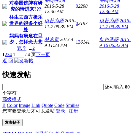
newperson
newperson
对泰国佛牌有研
2016-5-28
0
2298
2016-5-28
究的请进来???
12:36 AM
12:36 AM
往生去西方极乐
以苦为师
2015-
以苦为师
2015-
世界的很多个好
0
2197
11-7 09:39 PM
11-7 09:39 PM
处
妈妈有病危在旦
林米苛
2013-4-
红色诱惑
2015-
夕，怎样念大悲
13
6141
9 11:23 PM
9-16 06:32 AM
咒？
...
2
1
2
3
4
/ 4 页
下一页
返 回
快速发帖
还可输入
80
个字符
高级模式
B
Color
Image
Link
Quote
Code
Smilies
您需要登录后才可以发帖
登录
|
注册
发表帖子