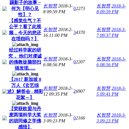
踢影子的故事 ~
长智慧
2018-3-
长智慧
2018-3-
何为【明心见
0
2273
8 09:59 PM
8 09:59 PM
性】？
【感觉生气？不
公平？看了此视
长智慧
2018-2-
长智慧
2018-3-
3
4370
频，今天的您还
16 11:00 PM
7 09:37 PM
在埋怨吗？】
经过科学家的研
究， 他们对虔诚
长智慧
2018-3-
长智慧
2018-3-
0
2207
的佛教徒脑部扫
6 08:56 PM
6 08:56 PM
描发现......
【2017 新加坡 8
万人《玄艺综
长智慧
2018-2-
长智慧
2018-3-
2
6907
述》解答会 - 精彩
12 09:35 PM
5 09:41 PM
花絮～】
【荣获欧盟与丹
麦两项科学大奖
长智慧
2018-3-
长智慧
2018-3-
0
2166
的胡同修之学佛
3 09:23 PM
3 09:23 PM
感悟】