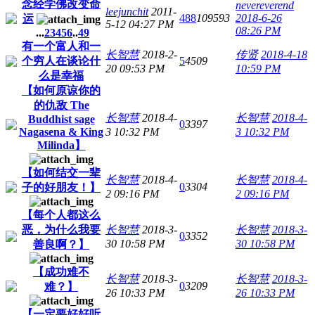
念经学佛改变命
nevereverend
leejunchit
2011-
488
109593
2018-6-26
运
5-12 04:27 PM
08:26 PM
...
2
3
4
5
6
..
49
有一个富人和一
长智慧
2018-2-
传贤
2018-4-18
个穷人在谈论什
5
4509
20 09:53 PM
10:59 PM
么是幸福
【如何原谅你的
的仇敌 The
长智慧
2018-4-
长智慧
2018-4-
Buddhist sage
0
3397
Nagasena & King
3 10:32 PM
3 10:32 PM
Milinda】
【如何结交一辈
长智慧
2018-4-
长智慧
2018-4-
0
3304
子的好朋友！】
2 09:16 PM
2 09:16 PM
【每个人都这么
恶，为什么我要
长智慧
2018-3-
长智慧
2018-3-
0
3352
30 10:58 PM
30 10:58 PM
善良啊？】
【成功难不
长智慧
2018-3-
长智慧
2018-3-
0
3209
难？】
26 10:33 PM
26 10:33 PM
【一定要好好听