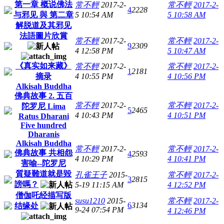
第一章 概说佛法
常不輕
2017-2-
常不輕
2017-2-
4
2228
与邪见 與 第二章
5 10:54 AM
5 10:58 AM
解脱道及其邪见
法語圖片欣賞
常不輕
2017-2-
常不輕
2017-2-
9
2309
4 12:58 PM
5 10:47 AM
《真实如来藏》
常不輕
2017-2-
常不輕
2017-2-
1
2181
摘录
4 10:55 PM
4 10:56 PM
Alkisah Buddha
佛典故事 2. 五百
常不輕
2017-2-
常不輕
2017-2-
陀罗尼 Lima
5
2465
4 10:43 PM
4 10:51 PM
Ratus Dharani
Five hundred
Dharanis
Alkisah Buddha
常不輕
2017-2-
常不輕
2017-2-
佛典故事 共相怨
4
2593
4 10:29 PM
4 10:41 PM
害喻--陀罗尼
質疑難道就是毀
孔雀王子
2015-
常不輕
2017-2-
3
2815
謗嗎？
5-19 11:15 AM
4 12:52 PM
僧伽吒经描写版
susu1210
2015-
常不輕
2017-2-
6
3134
结缘处
9-24 07:54 PM
4 12:46 PM