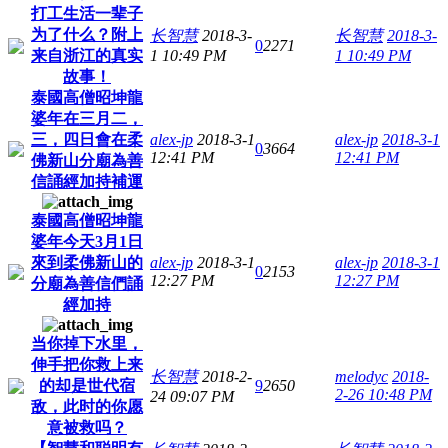
打工生活一辈子
为了什么？附上
长智慧
2018-3-
长智慧
2018-3-
0
2271
来自浙江的真实
1 10:49 PM
1 10:49 PM
故事！
泰國高僧昭坤龍
婆年在三月二，
三，四日會在柔
alex-jp
2018-3-1
alex-jp
2018-3-1
0
3664
12:41 PM
12:41 PM
佛新山分廟為善
信誦經加持補運
泰國高僧昭坤龍
婆年今天3月1日
來到柔佛新山的
alex-jp
2018-3-1
alex-jp
2018-3-1
0
2153
12:27 PM
12:27 PM
分廟為善信們誦
經加持
当你掉下水里，
伸手把你救上来
长智慧
2018-2-
melodyc
2018-
的却是世代宿
9
2650
2-26 10:48 PM
24 09:07 PM
敌，此时的你愿
意被救吗？