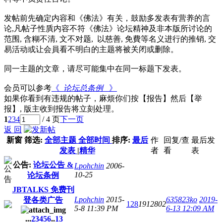
发帖前先确定内容和《佛法》有关，鼓励多发表有营养的言
论,凡帖子性貭内容不符《佛法》论坛精神及非本版所讨论的
范围, 含糊不清, 文不对题, 以慈善, 免費等名义进行的推销, 交
易活动或让会員看不明白的主题将被关闭或删除。
同一主题的文章，请尽可能集中在同一标题下发表。
会员可以参考
《
论坛总条例
》
如果你看到有违规的帖子，麻烦你们按【报告】然后【举
报】, 版主收到报告将立刻处理。
1
2
3
4
/ 4 页
下一页
返 回
新窗
筛选:
全部主题
全部时间
排序:
最后
作
回复/查
最后发
发表
|
精华
者
看
表
公告:
论坛公告 &
Lpohchin
2006-
10-25
论坛条例
JBTALKS 免费刊
Lpohchin
2015-
635823ko
2019-
登各类广告
128
1912802
5-8 11:39 PM
6-13 12:09 AM
...
2
3
4
5
6
..
13