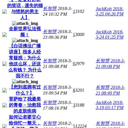
的笑话 - 遗失的猫
长智慧
2018-3-
JackKoh
2018-
1
3102
与愤怒的男主
3-25 04:26 PM
24 10:32 PM
人】
全新世界弘法视
长智慧
2018-3-
JackKoh
2018-
1
3000
频！
3-24 01:25 PM
23 09:36 PM
【白话佛法广播
讲座】很多人经
常疑惑：为什么
长智慧
2018-3-
长智慧
2018-3-
0
2979
他这么坏，还这
21 09:08 PM
21 09:08 PM
么有钱？ 为什么
我不行？
【您到底拥有过
长智慧
2018-3-
长智慧
2018-3-
8
3201
什么？】
19 09:54 PM
21 08:49 PM
菩萨给了我最美
长智慧
2018-3-
JackKoh
2018-
的青春 ~ 治愈我
3
3188
3-19 03:17 PM
17 08:16 PM
的皮肤疾病
如何让老婆甘心
给你忙一整天，
长智慧
2018-2-
长智慧
2018-3-
5
12224