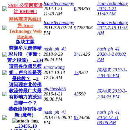
IcoreTechnology
IcoreTechnology
SME 公司网页设
2014-1-21
0
284863
2014-1-21
计 RM999 !
11:40 AM
11:40 AM
网络商店系统出
IcoreTechnology
IcoreTechnology
售 Icore
2011-7-5 02:24
9
7285906
2011-7-15 11:35
Technology Web
PM
AM
Hosting.
版块主题
釋迦牟尼佛傳精
nash_ph_41
nash_ph_41
彩片段 （更新：
2018-9-29
34
11426
2020-1-2 08:02
08:24 PM
PM
苦之根源）
...
2
3
4
请问各位师兄师
simonwong
陈福来
2019-3-
姐，卢台长是否
2014-10-14
13
8262
2 04:32 PM
12:16 AM
是佛教？
...
2
请问现在北传佛
nightwish55
教流传最广大最
陈福来
2019-3-
2016-1-21
4
3590
有影响力的派别
2 04:25 PM
08:30 PM
是哪一个？
恭錄淩師智語-更
nash_ph_41
nash_ph_41
新:(魔考）
2018-6-9 08:01
97
24266
2018-12-31
PM
08:06 PM
...
2
3
4
5
6
..
10