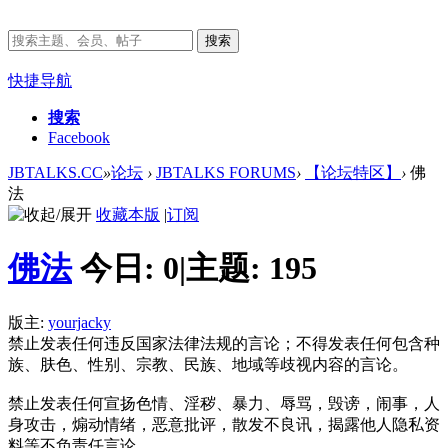
搜索
快捷导航
搜索
Facebook
JBTALKS.CC
»
论坛
›
JBTALKS FORUMS
›
【论坛特区】
›
佛
法
收藏本版
|
订阅
佛法
今日:
0
|
主题:
195
版主:
yourjacky
禁止发表任何违反国家法律法规的言论；不得发表任何包含种
族、肤色、性别、宗教、民族、地域等歧视内容的言论。
禁止发表任何宣扬色情、淫秽、暴力、辱骂，毁谤，闹事，人
身攻击，煽动情绪，恶意批评，散发不良讯，揭露他人隐私资
料等不负责任言论。