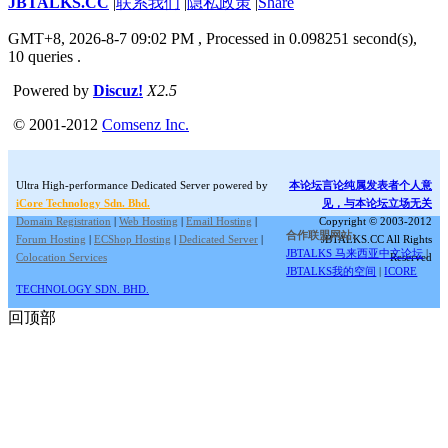
JBTALKS.CC
|
联系我们
|
隐私政策
|
Share
GMT+8, 2026-8-7 09:02 PM
, Processed in 0.098251 second(s),
10 queries .
Powered by
Discuz!
X2.5
© 2001-2012
Comsenz Inc.
Ultra High-performance Dedicated Server powered by
本论坛言论纯属发表者个人意
iCore Technology Sdn. Bhd.
见，与本论坛立场无关
Domain Registration
|
Web Hosting
|
Email Hosting
|
Copyright © 2003-2012
合作联盟网站:
Forum Hosting
|
ECShop Hosting
|
Dedicated Server
|
JBTALKS.CC All Rights
JBTALKS 马来西亚中文论坛
|
Colocation Services
Reserved
JBTALKS我的空间
|
ICORE
TECHNOLOGY SDN. BHD.
回顶部