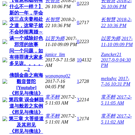
【智慧和聪明有
长智慧
2018-2-
长智慧
2018-2-
0
2223
什么不一样？】
26 10:06 PM
26 10:06 PM
新的一年，学会
这三点夫妻相处
长智慧
2018-2-
长智慧
2018-2-
0
2717
之道，这辈子就
22 10:36 PM
22 10:36 PM
不会吵闹离婚～
谈一个戒除好色
以苦为师
2017-
以苦为师
2017-
0
2223
邪淫的故事
11-10 09:09 PM
11-10 09:09 PM
问一个问题，如
janice_lim
Zuncker21
有得罪请大家多
2017-9-7 11:58
10
4132
2017-9-9 04:30
多见谅。。。。
AM
PM
...
2
佛韻金曲之南海
wongngng02
melodyc
2017-
2017-7-16
1
2728
觀音普陀
7-16 10:31 PM
04:05 PM
[Youtube]
《邪见与佛法》
常不輕
2017-2-
常不輕
2017-2-
第四章 误会解脱
3
2214
5 11:03 AM
5 11:05 AM
道与般若之实例
《邪见与佛法》
常不輕
2017-2-
常不輕
2017-2-
第三章 大菩提道
1
2174
5 11:01 AM
5 11:02 AM
及其邪见
《邪见与佛法》