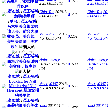
美容师，化妆师 合
0
1715
2-25 08:51 PM
2-25 08:51 
作伙伴
[
新加坡
]
[
员工招聘
]
ChloeYap
2019-1-
ChloeYap
20
0
1734
6 06:43 PM
6 06:43 PM
［急聘]美甲师
[
南马
]
[
员工招聘
]
马六甲美容集团聘
请店长、前台客服
MandyYang
2019-
MandyYang
0
2261
收银员、美容师、
1-3 12:25 PM
1-3 12:25 P
美甲美睫师、美容
顾问
[
新加坡
]
[
员工招聘
]
elaine_mercy
elaine_mercy
西海岸美容院诚聘
2018-12-17 01:57
0
1689
2018-12-17 
美容师，按摩师
PM
PM
[
新加坡
]
[
员工招聘
]
Looking for Nail
sheerly0307
2018-
sheerly0307
Manicurist / Nail
0
1665
11-28 03:02 PM
11-28 03:02
Therapist 新加坡招
聘美甲师
[
新加坡
]
[
员工招聘
]
高薪聘请美容美体
lollol
2018-11-5
lollol
2018-1
1
1676