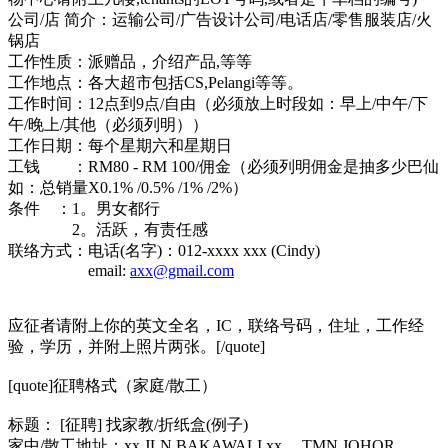
公司/店 简介：运输公司/广告设计公司/电话店/零售服装店/火
锅店
工作性质：派赠品，介绍产品,等等
工作地点：各大超市包括CS,Pelangi等等。
工作时间：12点到9点/自由（必须放上时段如：早上/中午/下
午/晚上/其他（必须列明））
工作日期：每个星期六和星期日
工钱 ：RM80 - RM 100/佣金（必须列明佣金是抽多少巴仙
如：总销量X0.1% /0.5% /1% /2%）
条件 ：1。男女都行
2。活跃，有责任感
联络方式：电话(名字)：012-xxxx xxx (Cindy)
email:
axx@gmail.com
应征者请附上你的英文全名，IC，联络号码，住址，工作经
验，学历，并附上照片两张。[/quote]
[quote]征聘格式（家庭/散工）
标题： [征聘] 找家教/折纸盒(例子)
家中/散工地址：xx,JLN BAKAWALI xx， TMN JOHOR