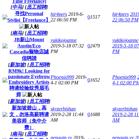
Time Freelance]
[
中马
]
[
员工招聘
]
寻找Personal
hir4pers
2019-6-
hir4pers
2019
0
1517
22 06:50 PM
22 06:50 PM
Stylist【Freelance】
[
南马
]
[
员工招聘
]
JB新山Mount
yukikojoanne
yukikojoanne
Austin/Eco
2019-5-18 07:32
0
2479
2019-5-18 07
PM
PM
Cascadia寵物店誠
信聘請
[
新加坡
]
[
员工招聘
]
RM9k! Looking for
passionate Eyebrow
Phoenix999
2019-
Phoenix999
0
1652
Embroidery Artists
4-1 02:00 PM
4-1 02:00 P
聘请经验纹秀眉毛
师
[
新加坡
]
[
员工招聘
]
新加坡碧山，高
skyzerbishan
skyzerbishan
文，勿洛高薪聘请
2019-2-28 11:44
0
1688
2019-2-28 11
AM
AM
美容师（免中介
费）
[
南马
]
[
员工招聘
]
penguin.yy
2019-
penguin.yy
2