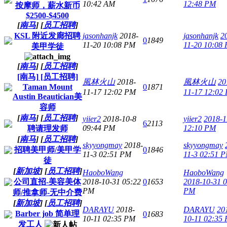
10:42 AM
12:48 PM
按摩师，薪水新币
$2500-$4500
[
南马
]
[
员工招聘
]
KSL 附近发廊招聘
jasonhanjk
2018-
jasonhanjk
2
0
1849
11-20 10:08 PM
11-20 10:08
美甲学徒
[
南马
]
[
员工招聘
]
[南马] [员工招聘]
風林火山
2018-
風林火山
20
Taman Mount
0
1871
11-17 12:02 PM
11-17 12:02
Austin Beautician美
容师
[
南马
]
[
员工招聘
]
yiier2
2018-10-8
yiier2
2018-1
6
2113
09:44 PM
12:10 PM
聘请理发师
[
南马
]
[
员工招聘
]
skyyongmay
2018-
skyyongmay
招聘美甲师/美甲学
0
1846
11-3 02:51 PM
11-3 02:51 
徒
[
新加坡
]
[
员工招聘
]
HaoboWang
HaoboWang
公司直招-美容美体
2018-10-31 05:22
0
1653
2018-10-31 
PM
PM
师/推拿师-无中介费
[
新加坡
]
[
员工招聘
]
DARAYU
2018-
DARAYU
20
Barber job 简单理
0
1683
10-11 02:35 PM
10-11 02:35
发工人