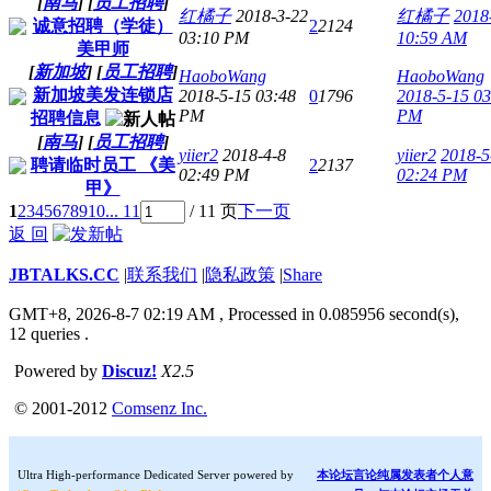
[
南马
]
[
员工招聘
]
红橘子
2018-3-22
红橘子
2018
诚意招聘（学徒）
2
2124
03:10 PM
10:59 AM
美甲师
[
新加坡
]
[
员工招聘
]
HaoboWang
HaoboWang
新加坡美发连锁店
2018-5-15 03:48
0
1796
2018-5-15 03
PM
PM
招聘信息
[
南马
]
[
员工招聘
]
yiier2
2018-4-8
yiier2
2018-5
聘请临时员工 《美
2
2137
02:49 PM
02:24 PM
甲》
1
2
3
4
5
6
7
8
9
10
... 11
/ 11 页
下一页
返 回
JBTALKS.CC
|
联系我们
|
隐私政策
|
Share
GMT+8, 2026-8-7 02:19 AM
, Processed in 0.085956 second(s),
12 queries .
Powered by
Discuz!
X2.5
© 2001-2012
Comsenz Inc.
Ultra High-performance Dedicated Server powered by
本论坛言论纯属发表者个人意