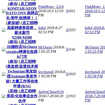
[
南马
]
[
员工招聘
]
PinkMymy_1214
PinkMymy_1
KOMTAR/AEON
2018-10-5 12:10
0
1811
2018-10-5 12
DATO ONN 急聘店
PM
PM
长/美甲/纹绣师！！
[
新加坡
]
[
员工招聘
]
高薪聘请美容师，
lollol
2018-8-27
lollol
2018-8
0
2553
02:53 PM
02:53 PM
薪水新币
$2500-$4500
[
南马
]
[
员工招聘
]
JB婚纱店McQueez
McQueez
2018-8-
McQueez
201
0
3141
2 03:25 PM
2 03:25 PM
creative聘请化妆师
&门市
[
南马
]
[
员工招聘
]
[美发师/染烫技术师
Technician/美发助
leechongli
2018-8-
leechongli
20
0
1810
1 05:58 PM
1 05:58 PM
理Assistant/美发学
徒] 大量工作等你来
申请JB/SG
[
其他
]
[
员工招聘
]
JaslynChow0116
JaslynChow0
美容/化妆事业合作
2018-7-20 04:20
1
1913
2018-7-20 04
PM
PM
伙伴