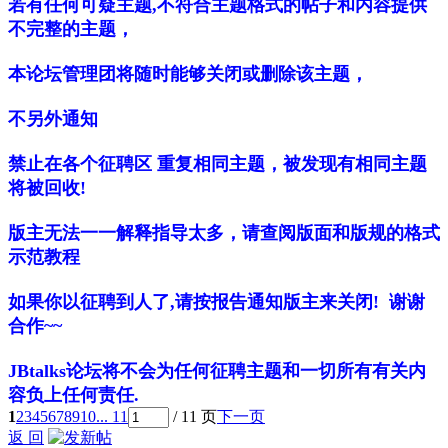
若有任何可疑主题,不符合主题格式的帖子和内容提供
不完整的主题，
本论坛管理团将随时能够关闭或删除该主题，
不另外通知
禁止在各个征聘区 重复相同主题，被发现有相同主题
将被回收!
版主无法一一解释指导太多，请查阅版面和版规的格式
示范教程
如果你以征聘到人了,请按报告通知版主来关闭! 谢谢
合作~~
JBtalks论坛将不会为任何征聘主题和一切所有有关内
容负上任何责任.
1
2
3
4
5
6
7
8
9
10
... 11
/ 11 页
下一页
返 回