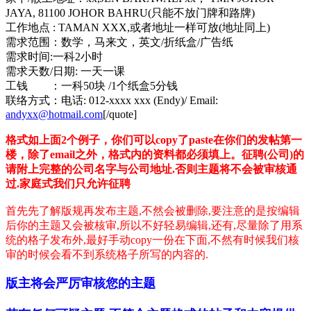
JAYA, 81100 JOHOR BAHRU(只能不放门牌和路牌)
工作地点 : TAMAN XXX,或者地址一样可放(地址同上)
需求范围：数学，马来文，英文/折纸盒/广告纸
需求时间:一科2小时
需求天数/日期: 一天一课
工钱 ：一科50块 /1个纸盒5分钱
联络方式：电话: 012-xxxx xxx (Endy)/ Email:
andyxx@hotmail.com
[/quote]
格式如上面2个例子，你们可以copy了paste在你们的发帖第一
楼，除了email之外，格式内的资料都必须填上。征聘(公司)的
请附上完整的公司名字与公司地址.否则主题将不会被审核通
过.家庭式我们只允许征聘
首先先了解版规再发布主题,不然会被删除,要注意的是按编辑
后你的主题又会被核审,所以不好轻易编辑,还有,尽量除了用系
统的格子发布外,最好手动copy一份在下面,不然有时候我们核
审的时候会看不到系统格子所写的内容的.
版主将会严厉审核您的主题