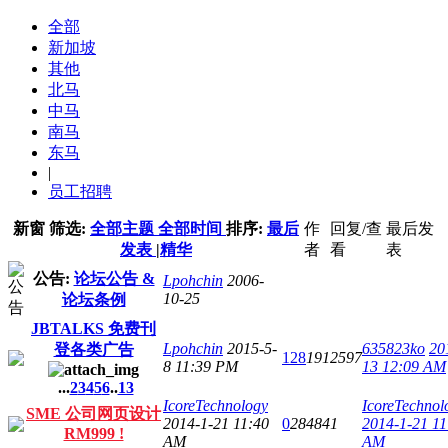
全部
新加坡
其他
北马
中马
南马
东马
|
员工招聘
新窗
筛选:
全部主题
全部时间
排序:
最后
作
回复/查
最后发
发表
|
精华
者
看
表
公告:
论坛公告 &
Lpohchin
2006-
10-25
论坛条例
JBTALKS 免费刊
Lpohchin
2015-5-
635823ko
20
登各类广告
128
1912597
8 11:39 PM
13 12:09 AM
...
2
3
4
5
6
..
13
IcoreTechnology
IcoreTechnol
SME 公司网页设计
2014-1-21 11:40
0
284841
2014-1-21 11
RM999 !
AM
AM