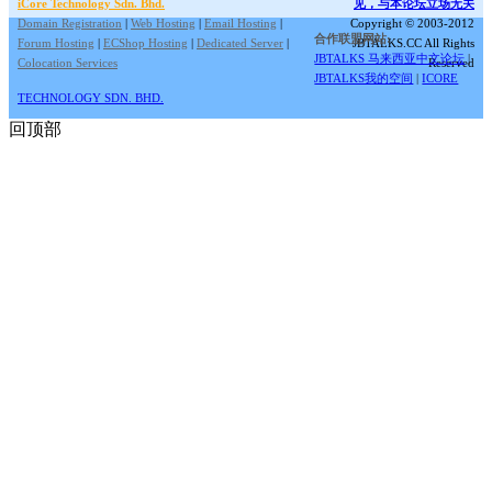
iCore Technology Sdn. Bhd.
见，与本论坛立场无关
Domain Registration
|
Web Hosting
|
Email Hosting
|
Copyright © 2003-2012
合作联盟网站:
Forum Hosting
|
ECShop Hosting
|
Dedicated Server
|
JBTALKS.CC All Rights
JBTALKS 马来西亚中文论坛
|
Colocation Services
Reserved
JBTALKS我的空间
|
ICORE
TECHNOLOGY SDN. BHD.
回顶部