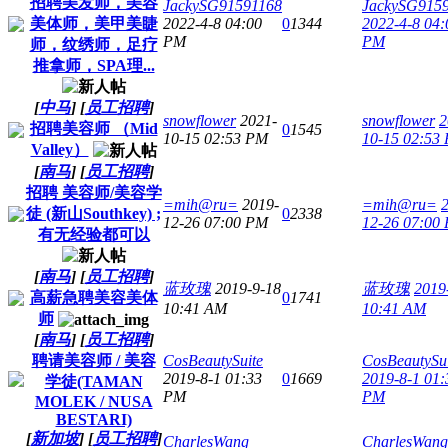
招聘美发师，美容
JackySG91591168
JackySG915
美体师，美甲美睫
2022-4-8 04:00
0
1344
2022-4-8 04:
PM
PM
师，纹绣师，足疗
推拿师，SPA理...
[
中马
]
[
员工招聘
]
snowflower
2021-
snowflower
2
招聘美容师 （Mid
0
1545
10-15 02:53 PM
10-15 02:53
Valley）
[
南马
]
[
员工招聘
]
招聘 美容师/美容学
=mih@ru=
2019-
=mih@ru=
徒 (新山Southkey) ;
0
2338
12-26 07:00 PM
12-26 07:00
有无经验都可以
[
南马
]
[
员工招聘
]
蓝玫瑰
2019-9-18
蓝玫瑰
2019
高薪急聘美容美体
0
1741
10:41 AM
10:41 AM
师
[
南马
]
[
员工招聘
]
聘请美容师 / 美容
CosBeautySuite
CosBeautySui
2019-8-1 01:33
0
1669
2019-8-1 01:
学徒(TAMAN
PM
PM
MOLEK / NUSA
BESTARI)
[
新加坡
]
[
员工招聘
]
CharlesWang
CharlesWang