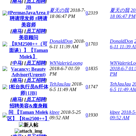
[
南马
]
[
员工招聘
]
JB
夏天の我
2018-7-
夏天の我
20
#PermasJayaArea #
0
2319
18 06:47 PM
18 06:47 PM
聘请理发师 #聘请
美容师
[
南马
]
[
员工招聘
]
美容顾问
DonaldDon
2018-
DonaldDon
【RM2500++（可
0
1703
6-11 11:39 AM
6-11 11:39 
面谈）】【Taman
Molek】
[
中马
]
[
员工招聘
]
WNValerieLoong
WNValerieLo
2018-6-7 01:59
0
1835
2018-6-7 01:
Vacancy: Beauty
PM
PM
Advisor(Urgent)
[
南马
]
[
员工招聘
]
TehJauJau
2018-
TehJauJau
2
[柜台执行员&纤体
0
1747
6-5 11:49 AM
6-5 11:49 A
师] [JB]
[
南马
]
[
员工招聘
]
招聘美容&瘦身顾
问 【Taman Molek
klpee
2018-5-25
klpee
2018-5
0
1930
09:52 AM
09:52 AM
区】【Rm2500++】