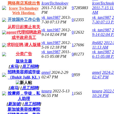
网络商店系统出售
IcoreTechnology
IcoreTechnol
2011-7-5 02:24
9
7285883
2011-7-15 11
Icore Technology
PM
AM
Web Hosting.
yk_tan1987
2013-
yk_tan1987
2
开放国外工作公告
0
12355
7-30 07:13 PM
7-30 07:13 
从即日起禁止有关
yk_tan1987
2012-
yk_tan1987
2
agent/代理招聘政府
0
12632
9-14 02:04 PM
9-14 02:04 
或半政府员工
yk_tan1987
2012-
jbs682
2012-
求职征聘-请人版规
1
27696
5-16 12:18 PM
11:13 AM
yk_tan1987
2011-
yk_tan1987
2
分类广告
0
81273
6-15 05:08 PM
6-15 05:08 
版块主题
[
东马
]
[
员工招聘
]
招聘美容师或学徒
annel
2024-2-29
annel
2024-2
0
959
02:47 PM
02:47 PM
（Bukit Jalil, KL )
[
南马
]
[
员工招聘
]
tasura
2022-5-13
tasura
2022-
按摩师，学徒，私
1
1565
06:55 PM
10:24 PM
人助理
[
新加坡
]
[
员工招聘
]
新加坡美容按摩院