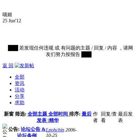
喵姬
25 Jun'12
███ 若发现任何违规 或 有问题的主题 / 回复 / 内容 ，请网
友们努力按报告 ███
返 回
全部
资讯
活动
分享
求助
新窗
筛选:
全部主题
全部时间
排序:
最后
作
回复/查
最后发
发表
|
精华
者
看
表
公告:
论坛公告 &
Lpohchin
2006-
10-25
论坛条例