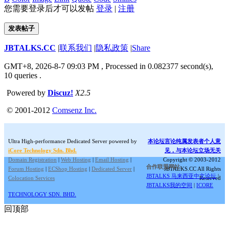
您需要登录后才可以发帖
登录
|
注册
发表帖子
JBTALKS.CC
|
联系我们
|
隐私政策
|
Share
GMT+8, 2026-8-7 09:03 PM
, Processed in 0.082377 second(s),
10 queries .
Powered by
Discuz!
X2.5
© 2001-2012
Comsenz Inc.
Ultra High-performance Dedicated Server powered by
本论坛言论纯属发表者个人意
iCore Technology Sdn. Bhd.
见，与本论坛立场无关
Domain Registration
|
Web Hosting
|
Email Hosting
|
Copyright © 2003-2012
合作联盟网站:
Forum Hosting
|
ECShop Hosting
|
Dedicated Server
|
JBTALKS.CC All Rights
JBTALKS 马来西亚中文论坛
|
Colocation Services
Reserved
JBTALKS我的空间
|
ICORE
TECHNOLOGY SDN. BHD.
回顶部