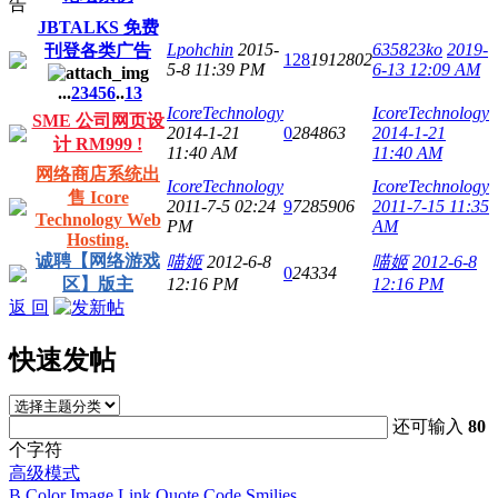
JBTALKS 免费
Lpohchin
2015-
635823ko
2019-
刊登各类广告
128
1912802
5-8 11:39 PM
6-13 12:09 AM
...
2
3
4
5
6
..
13
IcoreTechnology
IcoreTechnology
SME 公司网页设
2014-1-21
0
284863
2014-1-21
计 RM999 !
11:40 AM
11:40 AM
网络商店系统出
IcoreTechnology
IcoreTechnology
售 Icore
2011-7-5 02:24
9
7285906
2011-7-15 11:35
Technology Web
PM
AM
Hosting.
诚聘【网络游戏
喵姬
2012-6-8
喵姬
2012-6-8
0
24334
区】版主
12:16 PM
12:16 PM
返 回
快速发帖
还可输入
80
个字符
高级模式
B
Color
Image
Link
Quote
Code
Smilies