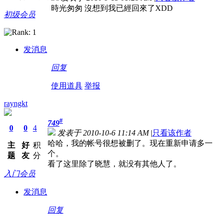
時光匆匆 沒想到我已經回來了XDD
初级会员
发消息
回复
使用道具
举报
rayngkt
#
749
0
0
4
发表于 2010-10-6 11:14 AM
|
只看该作者
哈哈，我的帐号很想被删了。现在重新申请多一
主
好
积
个。
题
友
分
看了这里除了晓慧，就没有其他人了。
入门会员
发消息
回复