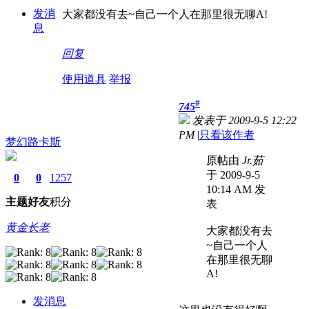
发消
大家都没有去~自己一个人在那里很无聊A!
息
回复
使用道具
举报
#
745
发表于 2009-9-5 12:22
PM
|
只看该作者
梦幻路卡斯
原帖由
Jr.茹
于 2009-9-5
0
0
1257
10:14 AM 发
主题
好友
积分
表
黄金长老
大家都没有去
~自己一个人
在那里很无聊
A!
发消息