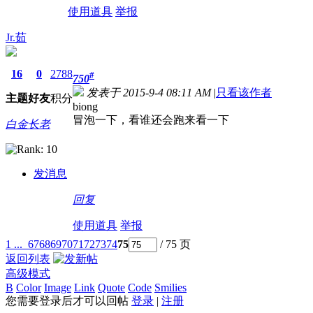
使用道具
举报
Jr.茹
16
0
2788
#
750
发表于 2015-9-4 08:11 AM
|
只看该作者
主题
好友
积分
biong
冒泡一下，看谁还会跑来看一下
白金长老
发消息
回复
使用道具
举报
1 ...
67
68
69
70
71
72
73
74
75
/ 75 页
返回列表
高级模式
B
Color
Image
Link
Quote
Code
Smilies
您需要登录后才可以回帖
登录
|
注册