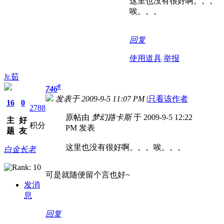
这里也没有很好啊。。。
唉。。。
回复
使用道具
举报
Jr.茹
#
746
发表于 2009-9-5 11:07 PM
|
只看该作者
16
0
2788
原帖由
梦幻路卡斯
于 2009-9-5 12:22
主
好
积分
PM 发表
题
友
这里也没有很好啊。。。唉。。。
白金长老
可是就随便留个言也好~
发消
息
回复