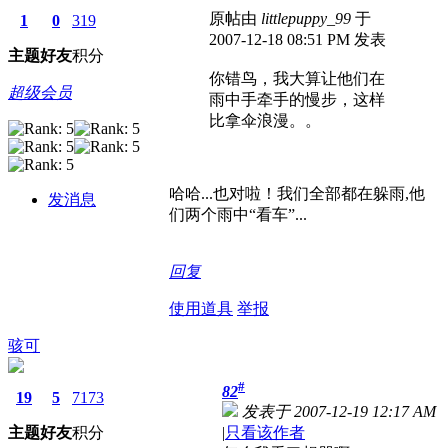
原帖由
littlepuppy_99
于
1
0
319
2007-12-18 08:51 PM 发表
主题
好友
积分
你错鸟，我大算让他们在
超级会员
雨中手牵手的慢步，这样
比拿伞浪漫。。
哈哈...也对啦！我们全部都在躲雨,他
发消息
们两个雨中“看车”...
回复
使用道具
举报
骇可
#
82
19
5
7173
发表于 2007-12-19 12:17 AM
主题
好友
积分
|
只看该作者