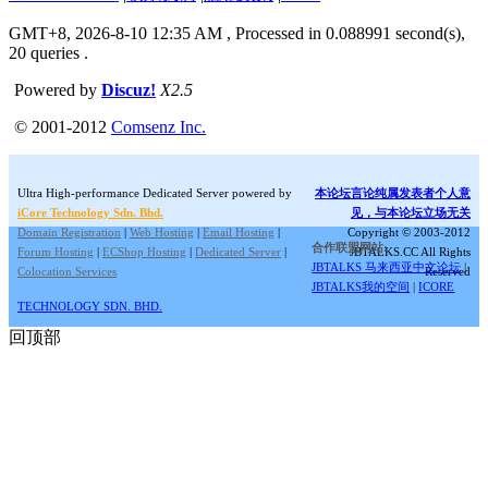
GMT+8, 2026-8-10 12:35 AM
, Processed in 0.088991 second(s),
20 queries .
Powered by
Discuz!
X2.5
© 2001-2012
Comsenz Inc.
Ultra High-performance Dedicated Server powered by
本论坛言论纯属发表者个人意
iCore Technology Sdn. Bhd.
见，与本论坛立场无关
Domain Registration
|
Web Hosting
|
Email Hosting
|
Copyright © 2003-2012
合作联盟网站:
Forum Hosting
|
ECShop Hosting
|
Dedicated Server
|
JBTALKS.CC All Rights
JBTALKS 马来西亚中文论坛
|
Colocation Services
Reserved
JBTALKS我的空间
|
ICORE
TECHNOLOGY SDN. BHD.
回顶部