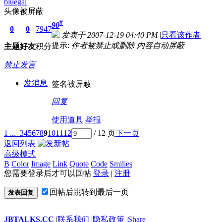
bluegal
头像被屏蔽
#
90
0
0
7947
发表于 2007-12-19 04:40 PM
|
只看该作者
提示:
作者被禁止或删除 内容自动屏蔽
主题
好友
积分
禁止发言
发消息
签名被屏蔽
回复
使用道具
举报
1 ...
3
4
5
6
7
8
9
10
11
12
/ 12 页
下一页
返回列表
高级模式
B
Color
Image
Link
Quote
Code
Smilies
您需要登录后才可以回帖
登录
|
注册
回帖后跳转到最后一页
发表回复
JBTALKS.CC
|
联系我们
|
隐私政策
|
Share