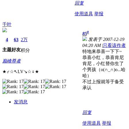
回复
使用道具
举报
千叶
#
85
发表于 2007-12-19
4
63
2万
04:20 AM
|
只看该作者
主题
好友
积分
特地来恭喜一下下~
恭喜小红，恭喜肯尼
巅峰尊者
肯尼，小红替你生了
个男孩（o(∩_∩)o...哈
★♂☆↖LV↘☆♀★
哈）
不过上报就等于备受
承认
发消息
回复
使用道具
举报