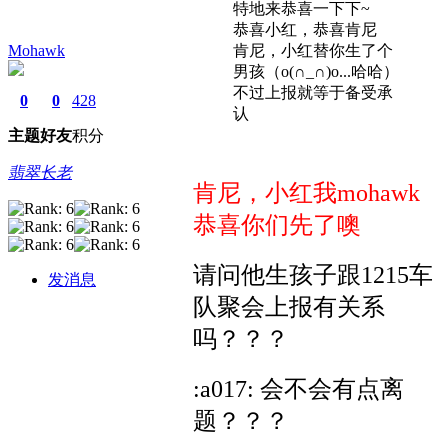
特地来恭喜一下下~
恭喜小红，恭喜肯尼
Mohawk
肯尼，小红替你生了个
男孩（o(∩_∩)o...哈哈）
不过上报就等于备受承
0
0
428
认
主题
好友
积分
翡翠长老
肯尼，小红我mohawk
恭喜你们先了噢
请问他生孩子跟1215车
发消息
队聚会上报有关系
吗？？？
:a017: 会不会有点离
题？？？