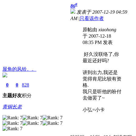
#
86
发表于 2007-12-19 04:59
AM
|
只看该作者
原帖由
xiaohong
于 2007-12-18
08:35 PM 发表
好久没联络了,你
最近还好吗?
屋角的风铃。。
讲到出力,我还是
觉得肯尼比较有资
0
0
828
格.
我只是听他的吩付
主题
好友
积分
去做罢了~
青铜长老
小弘=小卡