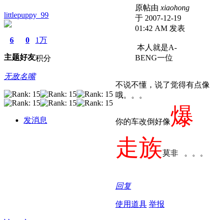
原帖由
xiaohong
littlepuppy_99
于 2007-12-19
01:42 AM 发表
6
0
1万
本人就是A-
主题
好友
BENG一位
积分
无敌名嘴
不说不懂，说了觉得有点像
哦。。。
爆
发消息
你的车改倒好像
走族
莫非
。。。
回复
使用道具
举报