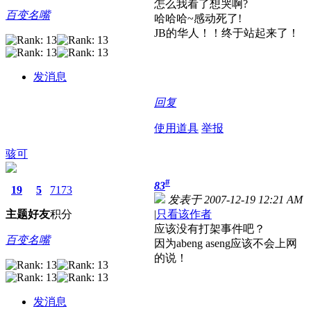
怎么我看了想哭啊?
百变名嘴
哈哈哈~感动死了!
JB的华人！！终于站起来了！
发消息
回复
使用道具
举报
骇可
#
83
19
5
7173
发表于 2007-12-19 12:21 AM
主题
好友
积分
|
只看该作者
应该没有打架事件吧？
百变名嘴
因为abeng aseng应该不会上网
的说！
发消息