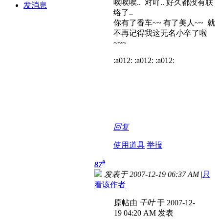
唉唉唉.. 对吖.. 好久都没有联
发消息
络了..
你有了香车~~ 有了美人~~ 就
不再记得我这无名小卒了啦
~~~
:a012: :a012: :a012:
最近心情不好厚？？
你有一种好像很累的感觉.. 一
种心累的感觉...
回复
使用道具
举报
#
87
发表于 2007-12-19 06:37 AM
|
只
看该作者
原帖由
千叶
于 2007-12-
19 04:20 AM 发表