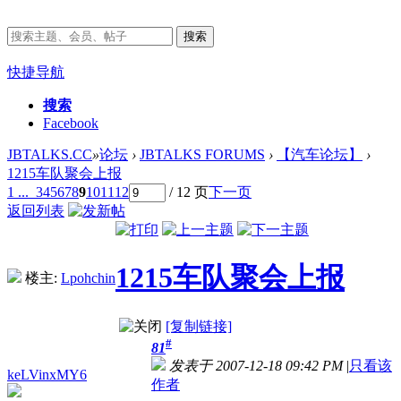
搜索
快捷导航
搜索
Facebook
JBTALKS.CC
»
论坛
›
JBTALKS FORUMS
›
【汽车论坛】
›
1215车队聚会上报
1 ...
3
4
5
6
7
8
9
10
11
12
/ 12 页
下一页
返回列表
1215车队聚会上报
楼主:
Lpohchin
[复制链接]
#
81
发表于 2007-12-18 09:42 PM
|
只看该
keLVinxMY6
作者