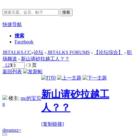
搜索
快捷导航
搜索
Facebook
JBTALKS.CC
»
论坛
›
JBTALKS FORUMS
›
【论坛综合】
›
职
场频道
›
新山请砂拉越工人？？
1
2
3
/ 3 页
返回列表
新山请砂拉越工
楼主:
mc的宝贝
jt
人？？
[复制链接]
dreamzz~