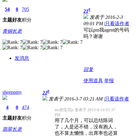
54
8
705
#
21
发表于 2016-2-3
主题
好友
积分
09:01 PM
|
只看该作者
可以pm我agent的号码
青铜长老
吗？谢谢
发消息
回复
使用道具
举报
#
sheeppmy
22
发表于 2016-3-7 03:21 AM
|
只看该作者
4
0
474
mc的宝贝jt 发表于 2015-8-14 05:37
PM
主题
好友
积分
用了几个月，可以总结陈词
了，人是还不错，没有跑人，
翡翠长老
也不算太懒惰，出席率也还算