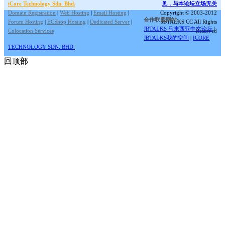
iCore Technology Sdn. Bhd.
见，与本论坛立场无关
Domain Registration
|
Web Hosting
|
Email Hosting
|
Copyright © 2003-2012
合作联盟网站:
Forum Hosting
|
ECShop Hosting
|
Dedicated Server
|
JBTALKS.CC All Rights
JBTALKS 马来西亚中文论坛
|
Colocation Services
Reserved
JBTALKS我的空间
|
ICORE
TECHNOLOGY SDN. BHD.
回顶部