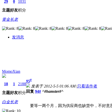
29
0
1031
主题
好友
积分
黄金长老
发消息
MomoXian
#
95
18
1
2188
发表于 2012-5-5 01:06 AM
|
只看该作者
回复
94#
^#hamster#^
主题
好友
积分
白金长老
要等一两个月，因为供应商也缺货中，不好意思