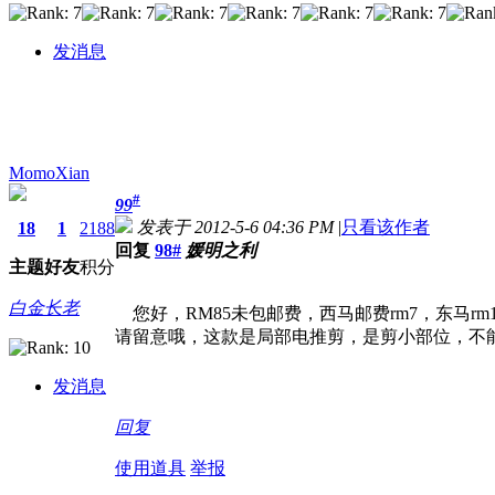
发消息
MomoXian
#
99
发表于 2012-5-6 04:36 PM
|
只看该作者
18
1
2188
回复
98#
媛明之利
主题
好友
积分
白金长老
您好，RM85未包邮费，西马邮费rm7，东马rm1
请留意哦，这款是局部电推剪，是剪小部位，不能剃全身哦
发消息
回复
使用道具
举报