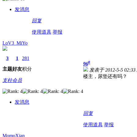
发消息
回复
使用道具
举报
LoV3_MiYo
3
1
281
#
96
主题
好友
积分
发表于 2012-5-5 02:33
楼主，尿垫还有吗？
支柱会员
发消息
回复
使用道具
举报
MomoXian