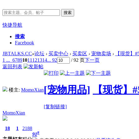
搜索
快捷导航
搜索
Facebook
JBTALKS.CC
»
论坛
›
买卖中心
›
买卖区
›
宠物卖场
›
【现货】#5
1 ...
6
7
8
9
10
11
12
13
14
... 92
/ 92 页
下一页
返回列表
[宠物用品]
【现货】#
楼主:
MomoXian
[复制链接]
MomoXian
18
1
2188
#
91