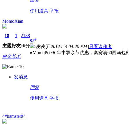
回复
使用道具
举报
MomoXian
18
1
2188
#
93
主题
好友
积分
发表于 2012-5-4 04:20 PM
|
只看该作者
♠MomoPetz♣ 年中双亲节优惠，窝窝满60西马包邮
白金长老
发消息
回复
使用道具
举报
^#hamster#^