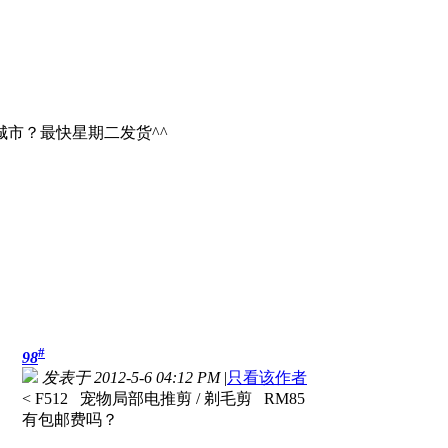
市？最快星期二发货^^
#
98
发表于 2012-5-6 04:12 PM
|
只看该作者
< F512 宠物局部电推剪 / 剃毛剪 RM85
有包邮费吗？