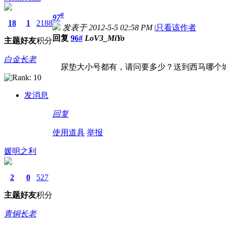
#
97
18
1
2188
发表于 2012-5-5 02:58 PM
|
只看该作者
回复
96#
LoV3_MiYo
主题
好友
积分
白金长老
尿垫大小号都有，请问要多少？送到西马哪个城
发消息
回复
使用道具
举报
媛明之利
2
0
527
主题
好友
积分
青铜长老