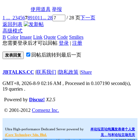
使用道具
举报
1 ...
2
3
4
5
6
7
8
9
10
11
... 28
/ 28 页
下一页
返回列表
高级模式
B
Color
Image
Link
Quote
Code
Smilies
您需要登录后才可以回帖
登录
|
注册
回帖后跳转到最后一页
发表回复
JBTALKS.CC
|
联系我们
|
隐私政策
|
Share
GMT+8, 2026-8-9 02:16 AM
, Processed in 0.107190 second(s),
19 queries .
Powered by
Discuz!
X2.5
© 2001-2012
Comsenz Inc.
Ultra High-performance Dedicated Server powered by
本论坛言论纯属发表者个人意
iCore Technology Sdn. Bhd.
见，与本论坛立场无关