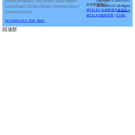
Domain Registration
|
Web Hosting
|
Email Hosting
|
Copyright © 2003-2012
合作联盟网站:
Forum Hosting
|
ECShop Hosting
|
Dedicated Server
|
JBTALKS.CC All Rights
JBTALKS 马来西亚中文论坛
|
Colocation Services
Reserved
JBTALKS我的空间
|
ICORE
TECHNOLOGY SDN. BHD.
回顶部