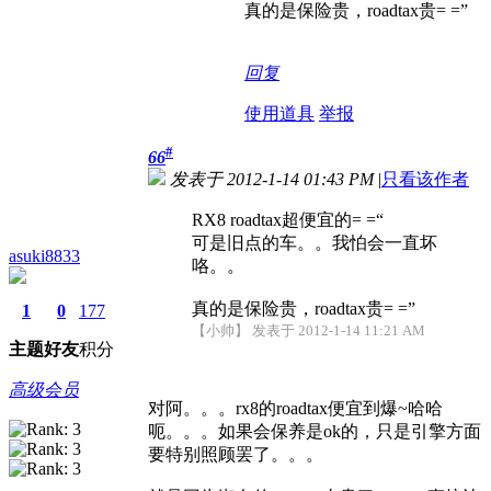
真的是保险贵，roadtax贵= =”
回复
使用道具
举报
#
66
发表于 2012-1-14 01:43 PM
|
只看该作者
RX8 roadtax超便宜的= =“
可是旧点的车。。我怕会一直坏
asuki8833
咯。。
真的是保险贵，roadtax贵= =”
1
0
177
【小帅】 发表于 2012-1-14 11:21 AM
主题
好友
积分
高级会员
对阿。。。rx8的roadtax便宜到爆~哈哈
呃。。。如果会保养是ok的，只是引擎方面
要特别照顾罢了。。。