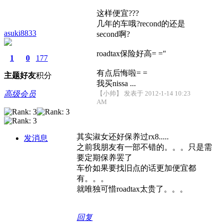
这样便宜???
几年的车哦?recond的还是
asuki8833
second啊?
roadtax保险好高= ="
1
0
177
有点后悔啦= =
主题
好友
积分
我买nissa ...
高级会员
【小帅】 发表于 2012-1-14 10:23
AM
其实淑女还好保养过rx8.....
发消息
之前我朋友有一部不错的。。。只是需
要定期保养罢了
车价如果要找旧点的话更加便宜都
有。。。
就唯独可惜roadtax太贵了。。。
回复