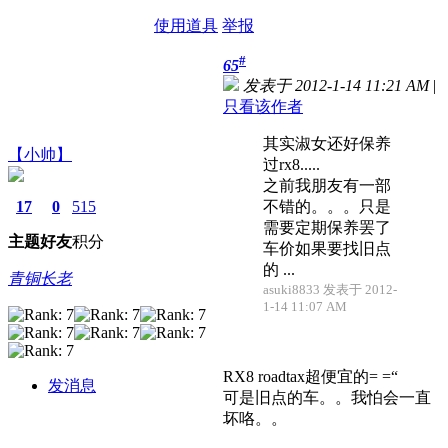
使用道具
举报
#
65
发表于 2012-1-14 11:21 AM
|
只看该作者
其实淑女还好保养
【小帅】
过rx8.....
之前我朋友有一部
17
0
515
不错的。。。只是
需要定期保养罢了
主题
好友
积分
车价如果要找旧点
的 ...
青铜长老
asuki8833 发表于 2012-
1-14 11:07 AM
RX8 roadtax超便宜的= =“
发消息
可是旧点的车。。我怕会一直
坏咯。。