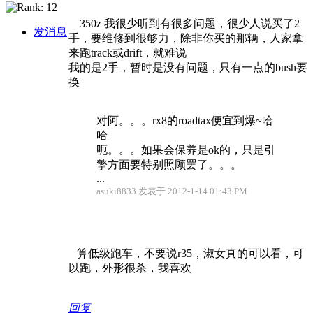
350z 我很少听到有很多问题，很少人说买了2
发消息
手，要维修到很够力，除非你买的那辆，人家拿
来跑track或drift，就难说
我的是2手，暂时是没有问题，只有一点的bush要
换
对阿。。。rx8的roadtax便宜到爆~哈
哈
呃。。。如果会保养是ok的，只是引
擎方面要特别照顾罢了。。。
...
asuki8833 发表于 2012-1-14 01:43 PM
算低级跑车，不要说r35，淑女真的可以看，可
以跑，外形很杀，我喜欢
回复