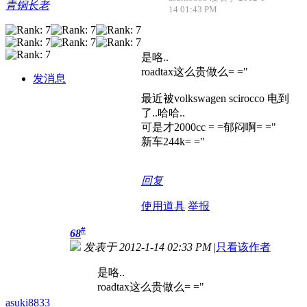
青铜长老
14 01:43 PM
是咯..
roadtax这么贵做么= ="
发消息
最近被volkswagen scirocco 电到
了..哈哈..
可是才2000cc = =郁闷啊= ="
新车244k= ="
回复
使用道具
举报
#
68
发表于 2012-1-14 02:33 PM
|
只看该作者
是咯..
roadtax这么贵做么= ="
asuki8833