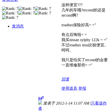
这样便宜???
几年的车哦?recond的还是
second啊?
roadtax保险好高= ="
发消息
有点后悔啦= =
我买nissan sylphy 122k = ="
不过roadtax insu比较便宜。
呵呵。
我只是怕买了recond的会要
一直维修那些= ="
回复
使用道具
举报
#
64
发表于 2012-1-14 11:07 AM
|
只看该作
者