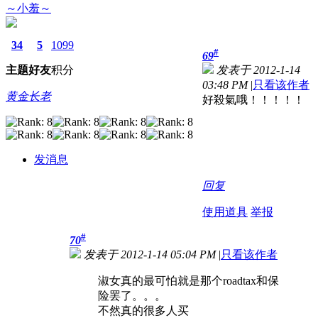
～小羞～
34
5
1099
#
69
主题
好友
积分
发表于 2012-1-14
03:48 PM
|
只看该作者
黄金长老
好殺氣哦！！！！！
发消息
回复
使用道具
举报
#
70
发表于 2012-1-14 05:04 PM
|
只看该作者
淑女真的最可怕就是那个roadtax和保
险罢了。。。
不然真的很多人买