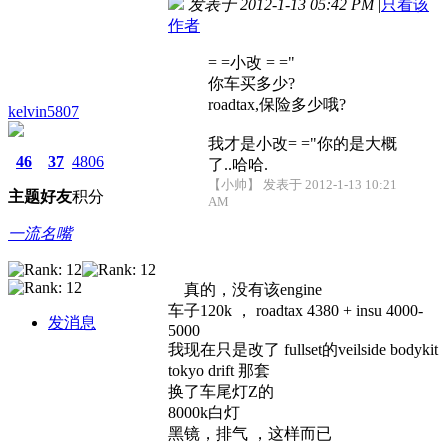
发表于 2012-1-13 05:42 PM
|
只看该
作者
= =小改 = ="
你车买多少?
roadtax,保险多少哦?
kelvin5807
我才是小改= ="你的是大概
46
37
4806
了..哈哈.
【小帅】 发表于 2012-1-13 10:21
主题
好友
积分
AM
一流名嘴
真的，没有该engine
车子120k ， roadtax 4380 + insu 4000-
发消息
5000
我现在只是改了 fullset的veilside bodykit
tokyo drift 那套
换了车尾灯Z的
8000k白灯
黑镜，排气 ，这样而已