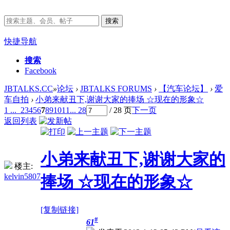
搜索
快捷导航
搜索
Facebook
JBTALKS.CC
»
论坛
›
JBTALKS FORUMS
›
【汽车论坛】
›
爱
车自拍
›
小弟来献丑下,谢谢大家的捧场 ☆现在的形象☆
1 ...
2
3
4
5
6
7
8
9
10
11
... 28
/ 28 页
下一页
返回列表
小弟来献丑下,谢谢大家的
楼主:
kelvin5807
捧场 ☆现在的形象☆
[复制链接]
#
61