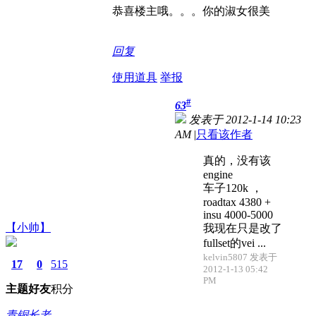
恭喜楼主哦。。。你的淑女很美
回复
使用道具
举报
#
63
发表于 2012-1-14 10:23
AM
|
只看该作者
真的，没有该
engine
车子120k ，
roadtax 4380 +
insu 4000-5000
【小帅】
我现在只是改了
fullset的vei ...
kelvin5807 发表于
17
0
515
2012-1-13 05:42
PM
主题
好友
积分
青铜长老