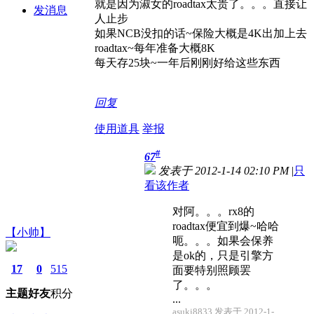
就是因为淑女的roadtax太贵了。。。直接让
发消息
人止步
如果NCB没扣的话~保险大概是4K出加上去
roadtax~每年准备大概8K
每天存25块~一年后刚刚好给这些东西
回复
使用道具
举报
#
67
发表于 2012-1-14 02:10 PM
|
只
看该作者
对阿。。。rx8的
roadtax便宜到爆~哈哈
【小帅】
呃。。。如果会保养
是ok的，只是引擎方
17
0
515
面要特别照顾罢
了。。。
主题
好友
积分
...
asuki8833 发表于 2012-1-