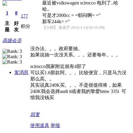
最近被volkswagen scirocco 电到了..哈
哈..
1
0
可是才2000cc = =郁闷啊= ="
177
新车244k= ="
主
好
积分
【小帅】 发表于 2012-1-14 02:10 PM
题
友
高级会员
没办法。。。政府要抽。
如果说抽一次没关系。。。还要每年。。。
scirocco我家附近就有4部了
发消息
可以买1.6那款阿。。。比较便宜，只是马力没
那么高。。
其实说真240K买。。。不是很值得将，如果
240K我会选择audi tt或者我的挚爱bmw 335i
可
惜我没钱买
回复
使用道具
举报