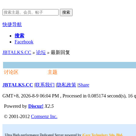
搜索
快捷导航
搜索
Facebook
JBTALKS.CC
»
论坛
»
最新回复
讨论区
主题
JBTALKS.CC
|
联系我们
|
隐私政策
|
Share
GMT+8, 2026-8-9 06:04 PM
, Processed in 0.085174 second(s), 16 q
Powered by
Discuz!
X2.5
© 2001-2012
Comsenz Inc.
Ultra High-performance Dedicated Server powered by
iCore Technology Sdn. Bhd.