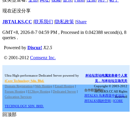
现在还没分享
JBTALKS.CC
|
联系我们
|
隐私政策
|
Share
GMT+8, 2026-8-7 04:59 PM
, Processed in 0.042388 second(s), 8
queries .
Powered by
Discuz!
X2.5
© 2001-2012
Comsenz Inc.
Ultra High-performance Dedicated Server powered by
本论坛言论纯属发表者个人意
iCore Technology Sdn. Bhd.
见，与本论坛立场无关
Domain Registration
|
Web Hosting
|
Email Hosting
|
Copyright © 2003-2012
合作联盟网站:
Forum Hosting
|
ECShop Hosting
|
Dedicated Server
|
JBTALKS.CC All Rights
JBTALKS 马来西亚中文论坛
|
Colocation Services
Reserved
JBTALKS我的空间
|
ICORE
TECHNOLOGY SDN. BHD.
回顶部