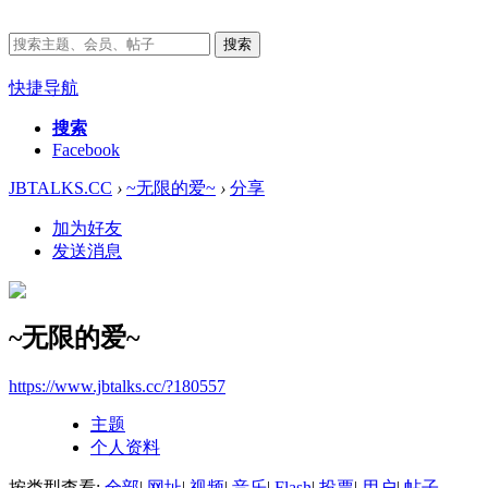
搜索
快捷导航
搜索
Facebook
JBTALKS.CC
›
~无限的爱~
›
分享
加为好友
发送消息
~无限的爱~
https://www.jbtalks.cc/?180557
主题
个人资料
按类型查看:
全部
|
网址
|
视频
|
音乐
|
Flash
|
投票
|
用户
|
帖子