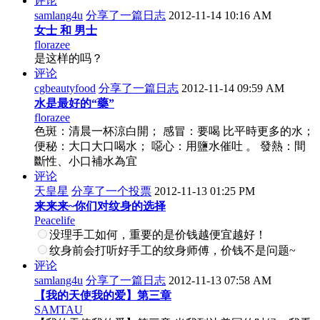
评论
samlang4u
分享了一篇日志
2012-11-14 10:16 AM
女士 和 男士
florazee
是这样的吗？
评论
cgbeautyfood
分享了一篇日志
2012-11-14 09:59 AM
水是最好的“藥”
florazee
色斑：清晨一杯涼白開； 感冒：要喝 比平時更多的水；
便秘：大口大口喝水； 噁心：用鹽水催吐 。 發熱：間
斷性、小口補水為宜
评论
天皇星
分享了一个投票
2012-11-13 01:25 PM
来来来~你们对纹身的选择
Peacelife
没理手工如何，重要的是价钱越便宜越好！
纹身前会打听好手工的纹身师傅，价钱不是问题~
评论
samlang4u
分享了一篇日志
2012-11-13 07:58 AM
【我的天使我的爱】第三章
SAMTAU