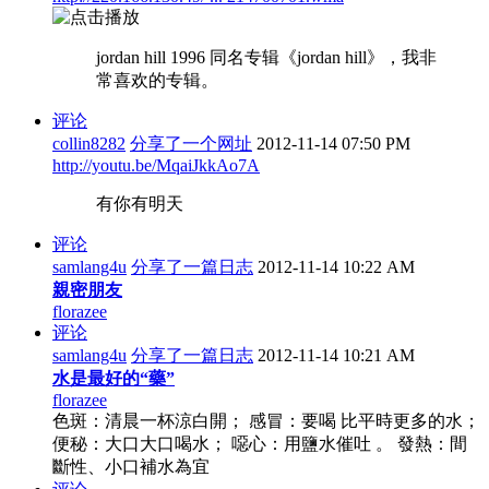
jordan hill 1996 同名专辑《jordan hill》，我非
常喜欢的专辑。
评论
collin8282
分享了一个网址
2012-11-14 07:50 PM
http://youtu.be/MqaiJkkAo7A
有你有明天
评论
samlang4u
分享了一篇日志
2012-11-14 10:22 AM
親密朋友
florazee
评论
samlang4u
分享了一篇日志
2012-11-14 10:21 AM
水是最好的“藥”
florazee
色斑：清晨一杯涼白開； 感冒：要喝 比平時更多的水；
便秘：大口大口喝水； 噁心：用鹽水催吐 。 發熱：間
斷性、小口補水為宜