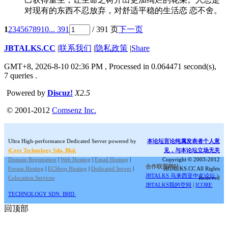
对现有的东西不忍放弃，对舒适平稳的生活恋 恋不舍。
1
2
3
4
5
6
7
8
9
10
... 391
/ 391 页
下一页
JBTALKS.CC
|
联系我们
|
隐私政策
|
Share
GMT+8, 2026-8-10 02:36 PM
, Processed in 0.064471 second(s),
7 queries .
Powered by
Discuz!
X2.5
© 2001-2012
Comsenz Inc.
Ultra High-performance Dedicated Server powered by
本论坛言论纯属发表者个人意
iCore Technology Sdn. Bhd.
见，与本论坛立场无关
Domain Registration
|
Web Hosting
|
Email Hosting
|
Copyright © 2003-2012
合作联盟网站:
Forum Hosting
|
ECShop Hosting
|
Dedicated Server
|
JBTALKS.CC All Rights
JBTALKS 马来西亚中文论坛
|
Colocation Services
Reserved
JBTALKS我的空间
|
ICORE
TECHNOLOGY SDN. BHD.
回顶部