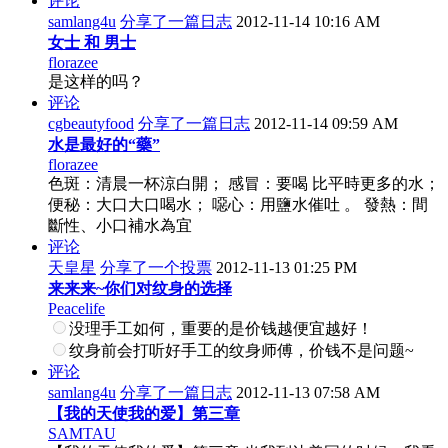
评论
samlang4u
分享了一篇日志
2012-11-14 10:16 AM
女士 和 男士
florazee
是这样的吗？
评论
cgbeautyfood
分享了一篇日志
2012-11-14 09:59 AM
水是最好的“藥”
florazee
色斑：清晨一杯涼白開； 感冒：要喝 比平時更多的水；
便秘：大口大口喝水； 噁心：用鹽水催吐 。 發熱：間
斷性、小口補水為宜
评论
天皇星
分享了一个投票
2012-11-13 01:25 PM
来来来~你们对纹身的选择
Peacelife
没理手工如何，重要的是价钱越便宜越好！
纹身前会打听好手工的纹身师傅，价钱不是问题~
评论
samlang4u
分享了一篇日志
2012-11-13 07:58 AM
【我的天使我的爱】第三章
SAMTAU