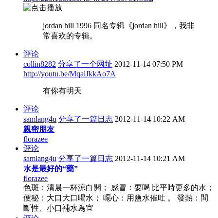
jordan hill 1996 同名专辑《jordan hill》，我非
常喜欢的专辑。
评论
collin8282
分享了一个网址
2012-11-14 07:50 PM
http://youtu.be/MqaiJkkAo7A
有你有明天
评论
samlang4u
分享了一篇日志
2012-11-14 10:22 AM
親密朋友
florazee
评论
samlang4u
分享了一篇日志
2012-11-14 10:21 AM
水是最好的“藥”
florazee
色斑：清晨一杯涼白開； 感冒：要喝 比平時更多的水；
便秘：大口大口喝水； 噁心：用鹽水催吐 。 發熱：間
斷性、小口補水為宜