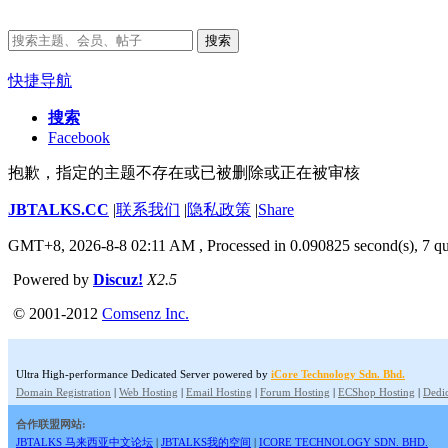
搜索
快捷导航
搜索
Facebook
抱歉，指定的主题不存在或已被删除或正在被审核
JBTALKS.CC
|
联系我们
|
隐私政策
|
Share
GMT+8, 2026-8-8 02:11 AM
, Processed in 0.090825 second(s), 7 qu
Powered by
Discuz!
X2.5
© 2001-2012
Comsenz Inc.
Ultra High-performance Dedicated Server powered by
iCore Technology Sdn. Bhd.
Domain Registration
|
Web Hosting
|
Email Hosting
|
Forum Hosting
|
ECShop Hosting
|
Dedic
合作联盟网站:
JBTALKS 马来西亚中文论坛
|
JBTALKS我的空间
|
ICORE TECHNOLOGY SDN. BHD.