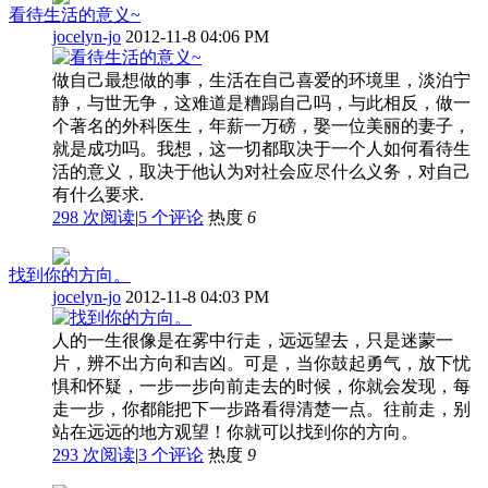
看待生活的意义~
jocelyn-jo
2012-11-8 04:06 PM
做自己最想做的事，生活在自己喜爱的环境里，淡泊宁
静，与世无争，这难道是糟蹋自己吗，与此相反，做一
个著名的外科医生，年薪一万磅，娶一位美丽的妻子，
就是成功吗。我想，这一切都取决于一个人如何看待生
活的意义，取决于他认为对社会应尽什么义务，对自己
有什么要求.
298 次阅读
|
5
个评论
热度
6
找到你的方向。
jocelyn-jo
2012-11-8 04:03 PM
人的一生很像是在雾中行走，远远望去，只是迷蒙一
片，辨不出方向和吉凶。可是，当你鼓起勇气，放下忧
惧和怀疑，一步一步向前走去的时候，你就会发现，每
走一步，你都能把下一步路看得清楚一点。往前走，别
站在远远的地方观望！你就可以找到你的方向。
293 次阅读
|
3
个评论
热度
9