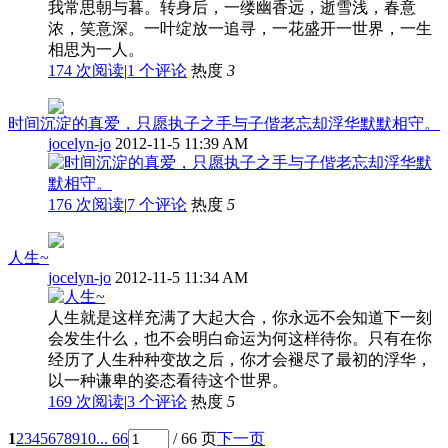
我常思朝与暮。转身后，一缕幽香远，逝雪浅，春意
浓，笑意深。一叶绽放一追寻，一花盛开一世界，一生
相思为一人。
174 次阅读
|
1
个评论
热度
3
时间沉淀的真爱，只愿执子之手与子偕老忘却浮华默默相守。
jocelyn-jo
2012-11-5 11:39 AM
176 次阅读
|
7
个评论
热度
5
人生~
jocelyn-jo
2012-11-5 11:34 AM
人生就是这样充满了大起大合，你永远不会知道下一刻
会发生什么，也不会明白命运为何这样待你。只有在你
经历了人生种种变故之后，你才会褪尽了最初的浮华，
以一种谦卑的姿态看待这个世界。
169 次阅读
|
3
个评论
热度
5
1
2
3
4
5
6
7
8
9
10
... 66
/ 66 页
下一页