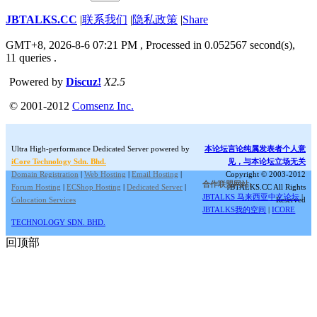
JBTALKS.CC
|
联系我们
|
隐私政策
|
Share
GMT+8, 2026-8-6 07:21 PM
, Processed in 0.052567 second(s),
11 queries .
Powered by
Discuz!
X2.5
© 2001-2012
Comsenz Inc.
Ultra High-performance Dedicated Server powered by
本论坛言论纯属发表者个人意
iCore Technology Sdn. Bhd.
见，与本论坛立场无关
Domain Registration
|
Web Hosting
|
Email Hosting
|
Copyright © 2003-2012
合作联盟网站:
Forum Hosting
|
ECShop Hosting
|
Dedicated Server
|
JBTALKS.CC All Rights
JBTALKS 马来西亚中文论坛
|
Colocation Services
Reserved
JBTALKS我的空间
|
ICORE
TECHNOLOGY SDN. BHD.
回顶部