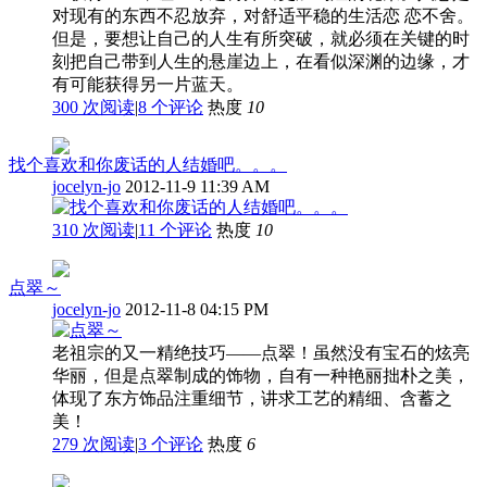
对现有的东西不忍放弃，对舒适平稳的生活恋 恋不舍。
但是，要想让自己的人生有所突破，就必须在关键的时
刻把自己带到人生的悬崖边上，在看似深渊的边缘，才
有可能获得另一片蓝天。
300 次阅读
|
8
个评论
热度
10
找个喜欢和你废话的人结婚吧。。。
jocelyn-jo
2012-11-9 11:39 AM
310 次阅读
|
11
个评论
热度
10
点翠～
jocelyn-jo
2012-11-8 04:15 PM
老祖宗的又一精绝技巧——点翠！虽然没有宝石的炫亮
华丽，但是点翠制成的饰物，自有一种艳丽拙朴之美，
体现了东方饰品注重细节，讲求工艺的精细、含蓄之
美！
279 次阅读
|
3
个评论
热度
6