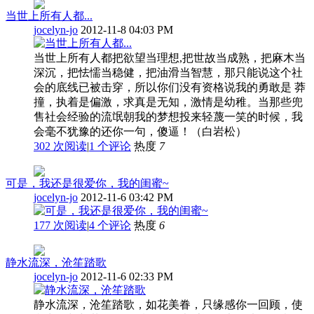
当世上所有人都...
jocelyn-jo
2012-11-8 04:03 PM
当世上所有人都把欲望当理想,把世故当成熟，把麻木当
深沉，把怯懦当稳健，把油滑当智慧，那只能说这个社
会的底线已被击穿，所以你们没有资格说我的勇敢是 莽
撞，执着是偏激，求真是无知，激情是幼稚。当那些兜
售社会经验的流氓朝我的梦想投来轻蔑一笑的时候，我
会毫不犹豫的还你一句，傻逼！（白岩松）
302 次阅读
|
1
个评论
热度
7
可是，我还是很爱你，我的闺蜜~
jocelyn-jo
2012-11-6 03:42 PM
177 次阅读
|
4
个评论
热度
6
静水流深，沧笙踏歌
jocelyn-jo
2012-11-6 02:33 PM
静水流深，沧笙踏歌，如花美眷，只缘感你一回顾，使