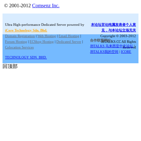
© 2001-2012
Comsenz Inc.
Ultra High-performance Dedicated Server powered by
本论坛言论纯属发表者个人意
iCore Technology Sdn. Bhd.
见，与本论坛立场无关
Domain Registration
|
Web Hosting
|
Email Hosting
|
Copyright © 2003-2012
合作联盟网站:
Forum Hosting
|
ECShop Hosting
|
Dedicated Server
|
JBTALKS.CC All Rights
JBTALKS 马来西亚中文论坛
|
Colocation Services
Reserved
JBTALKS我的空间
|
ICORE
TECHNOLOGY SDN. BHD.
回顶部