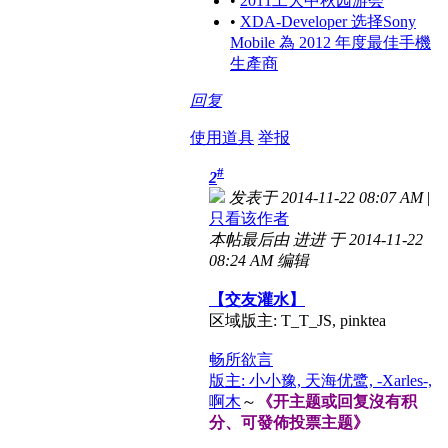
•
2011工大中秋园游会
•
XDA-Developer 选择Sony
Mobile 為 2012 年度最佳手機
生產商
回复
使用道具
举报
#
2
发表于 2014-11-22 08:07 AM
|
只看该作者
本帖最后由 进进 于 2014-11-22
08:24 AM 编辑
【交友灌水】
区域版主: T_T_JS, pinktea
畅所欲言
版主: 小小豫, 天海优鹭, -Xarles-,
啊木
～
《开主题或回复沒有积
分、可發佈投票主题》