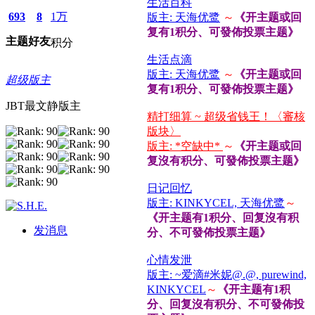
生活百科
693
8
1万
版主: 天海优鹭
～
《开主题或回
复有1积分、可發佈投票主题》
主题
好友
积分
生活点滴
版主: 天海优鹭
～
《开主题或回
超级版主
复有1积分、可發佈投票主题》
JBT最文静版主
精打细算 ~ 超级省钱王！〈審核
版块〉
版主: *空缺中*
～
《开主题或回
复沒有积分、可發佈投票主题》
日记回忆
版主: KINKYCEL, 天海优鹭
～
《开主题有1积分、回复沒有积
发消息
分、不可發佈投票主题》
心情发泄
版主: ~爱滴#米妮@.@, purewind,
KINKYCEL
～
《开主题有1积
分、回复沒有积分、不可發佈投