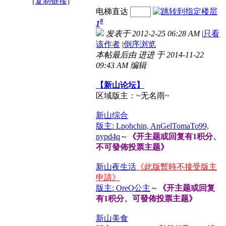
[复制链接]
电梯直达
#
1
发表于 2012-2-25 06:28 AM
|
只看
该作者
|
倒序浏览
本帖最后由 进进 于 2014-11-22
09:43 AM 编辑
【新山论坛】
区域版主：~无名雨~
新山综合
版主: Lpohchin, AnGelTomaTo99,
nypd4q
～
《开主题或回复有1积分、
不可發佈投票主题》
新山夜生活
《此版暫時不接受版主
申請》
版主: OreO公主
～
《开主题或回复
有1积分、可發佈投票主题》
新山美食