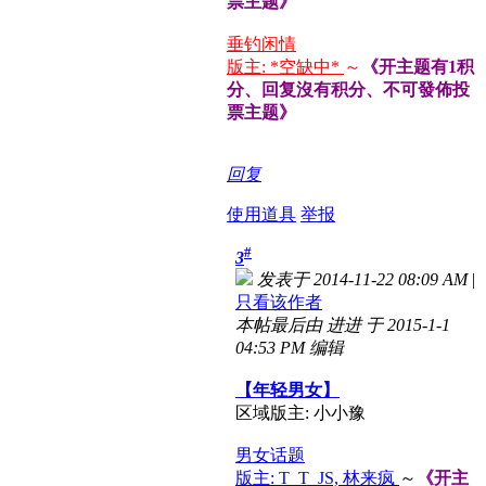
票主题》
垂钓闲情
版主: *空缺中*
～
《开主题有1积
分、回复沒有积分、不可發佈投
票主题》
回复
使用道具
举报
#
3
发表于 2014-11-22 08:09 AM
|
只看该作者
本帖最后由 进进 于 2015-1-1
04:53 PM 编辑
【年轻男女】
区域版主: 小小豫
男女话题
版主: T_T_JS, 林来疯
～
《开主