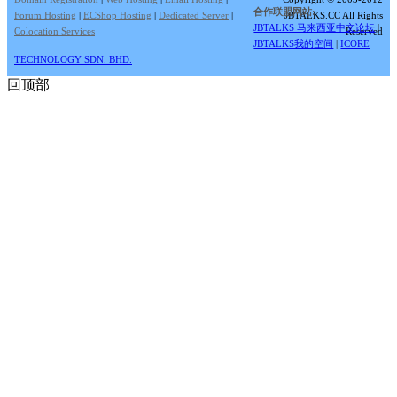
合作联盟网站:
Forum Hosting
|
ECShop Hosting
|
Dedicated Server
|
JBTALKS.CC All Rights
JBTALKS 马来西亚中文论坛
|
Colocation Services
Reserved
JBTALKS我的空间
|
ICORE
TECHNOLOGY SDN. BHD.
回顶部