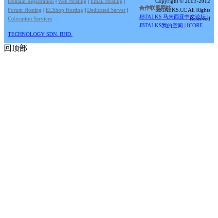
Domain Registration
|
Web Hosting
|
Email Hosting
|
Copyright © 2003-2012
合作联盟网站:
Forum Hosting
|
ECShop Hosting
|
Dedicated Server
|
JBTALKS.CC All Rights
JBTALKS 马来西亚中文论坛
|
Colocation Services
Reserved
JBTALKS我的空间
|
ICORE
TECHNOLOGY SDN. BHD.
回顶部