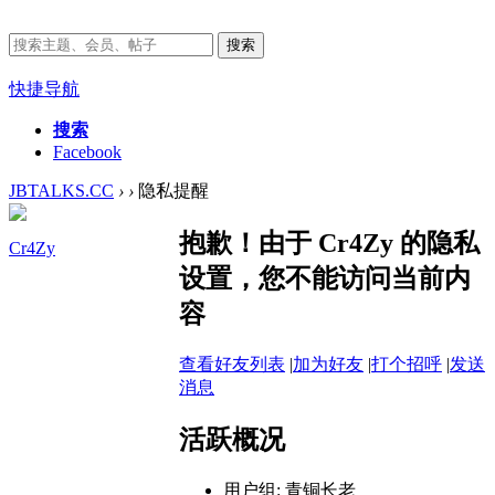
搜索
快捷导航
搜索
Facebook
JBTALKS.CC
›
›
隐私提醒
抱歉！由于 Cr4Zy 的隐私
Cr4Zy
设置，您不能访问当前内
容
查看好友列表
|
加为好友
|
打个招呼
|
发送
消息
活跃概况
用户组:
青铜长老