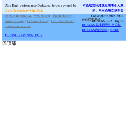
Ultra High-performance Dedicated Server powered by
本论坛言论纯属发表者个人意
iCore Technology Sdn. Bhd.
见，与本论坛立场无关
Domain Registration
|
Web Hosting
|
Email Hosting
|
Copyright © 2003-2012
合作联盟网站:
Forum Hosting
|
ECShop Hosting
|
Dedicated Server
|
JBTALKS.CC All Rights
JBTALKS 马来西亚中文论坛
|
Colocation Services
Reserved
JBTALKS我的空间
|
ICORE
TECHNOLOGY SDN. BHD.
回顶部