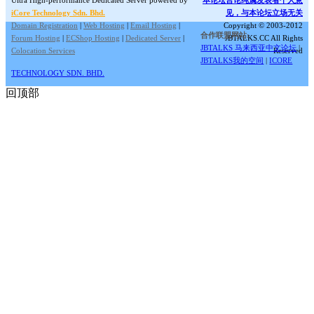
iCore Technology Sdn. Bhd.
见，与本论坛立场无关
Domain Registration
|
Web Hosting
|
Email Hosting
|
Copyright © 2003-2012
合作联盟网站:
Forum Hosting
|
ECShop Hosting
|
Dedicated Server
|
JBTALKS.CC All Rights
JBTALKS 马来西亚中文论坛
|
Colocation Services
Reserved
JBTALKS我的空间
|
ICORE
TECHNOLOGY SDN. BHD.
回顶部