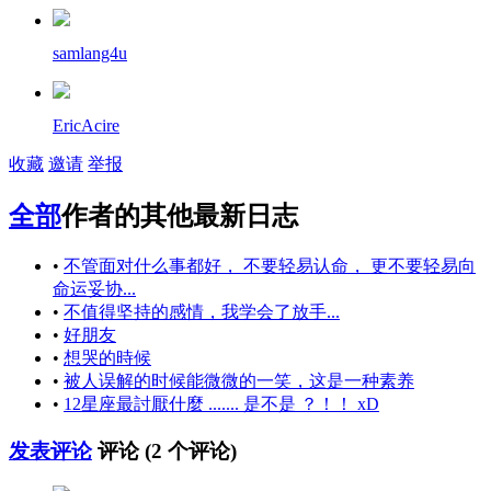
samlang4u
EricAcire
收藏
邀请
举报
全部
作者的其他最新日志
•
不管面对什么事都好， 不要轻易认命， 更不要轻易向
命运妥协...
•
不值得坚持的感情，我学会了放手...
•
好朋友
•
想哭的時候
•
被人误解的时候能微微的一笑，这是一种素养
•
12星座最討厭什麼 ....... 是不是 ？！！ xD
发表评论
评论 (
2
个评论)