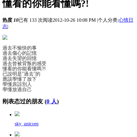
懂看的你能看懂嗎?!
热度
10
已有 133 次阅读
2012-10-26 10:08 PM
|
个人分类:
心情日
志
|
過去不愉快的事
過去傷心的記憶
過去失望的回憶
過去曾被背叛的感受
懂看的你能看懂嗎?!
已說明是''過去''的
應該學懂了放下
學懂原諒別人
學懂放過自己
刚表态过的朋友 (
0 人
)
sky_unicorn