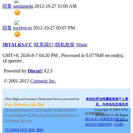
回复
samlang4u
2012-10-27 11:00 AM
回复
jocelyn-jo
2012-10-27 05:07 PM
JBTALKS.CC
|
联系我们
|
隐私政策
|
Share
GMT+8, 2026-8-7 04:20 PM
, Processed in 0.077848 second(s),
16 queries .
Powered by
Discuz!
X2.5
© 2001-2012
Comsenz Inc.
Ultra High-performance Dedicated Server powered by
本论坛言论纯属发表者个人意
iCore Technology Sdn. Bhd.
见，与本论坛立场无关
Domain Registration
|
Web Hosting
|
Email Hosting
|
Copyright © 2003-2012
合作联盟网站:
Forum Hosting
|
ECShop Hosting
|
Dedicated Server
|
JBTALKS.CC All Rights
JBTALKS 马来西亚中文论坛
|
Colocation Services
Reserved
JBTALKS我的空间
|
ICORE
TECHNOLOGY SDN. BHD.