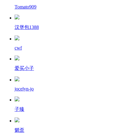
Tomato909
汉堡包1388
cwf
爱买小子
jocelyn-jo
子臻
魈歪