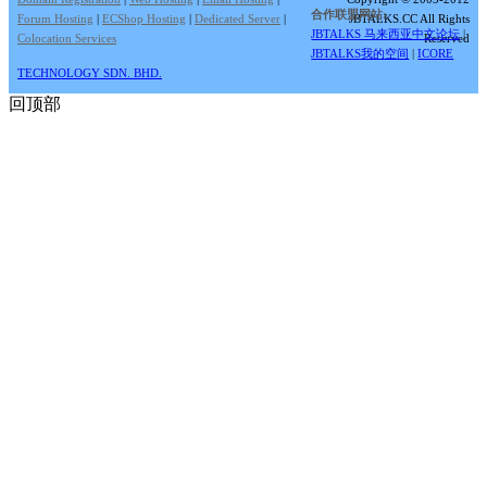
合作联盟网站:
Forum Hosting
|
ECShop Hosting
|
Dedicated Server
|
JBTALKS.CC All Rights
JBTALKS 马来西亚中文论坛
|
Colocation Services
Reserved
JBTALKS我的空间
|
ICORE
TECHNOLOGY SDN. BHD.
回顶部