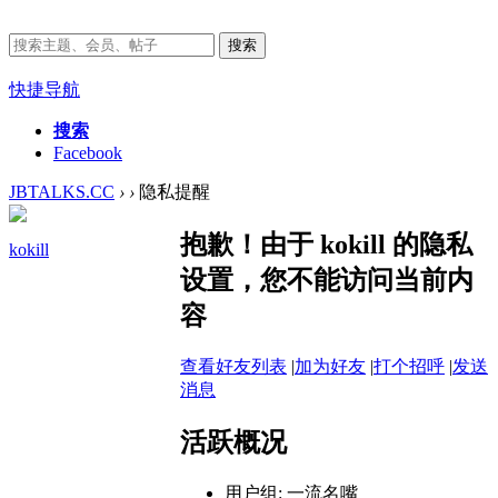
搜索
快捷导航
搜索
Facebook
JBTALKS.CC
›
›
隐私提醒
抱歉！由于 kokill 的隐私
kokill
设置，您不能访问当前内
容
查看好友列表
|
加为好友
|
打个招呼
|
发送
消息
活跃概况
用户组:
一流名嘴