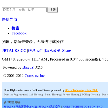
搜索
快捷导航
搜索
Facebook
抱歉，您尚未登录，无法进行此操作
JBTALKS.CC
|
联系我们
|
隐私政策
|
Share
GMT+8, 2026-8-7 11:17 AM
, Processed in 0.044558 second(s), 4 qu
Powered by
Discuz!
X2.5
© 2001-2012
Comsenz Inc.
Ultra High-performance Dedicated Server powered by
iCore Technology Sdn. Bhd.
Domain Registration
|
Web Hosting
|
Email Hosting
|
Forum Hosting
|
ECShop Hosting
|
Dedic
合作联盟网站:
JBTALKS 马来西亚中文论坛
|
JBTALKS我的空间
|
ICORE TECHNOLOGY SDN. BHD.