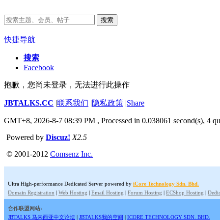
搜索
快捷导航
搜索
Facebook
抱歉，您尚未登录，无法进行此操作
JBTALKS.CC
|
联系我们
|
隐私政策
|
Share
GMT+8, 2026-8-7 08:39 PM
, Processed in 0.038061 second(s), 4 qu
Powered by
Discuz!
X2.5
© 2001-2012
Comsenz Inc.
Ultra High-performance Dedicated Server powered by
iCore Technology Sdn. Bhd.
Domain Registration
|
Web Hosting
|
Email Hosting
|
Forum Hosting
|
ECShop Hosting
|
Dedic
合作联盟网站:
JBTALKS 马来西亚中文论坛
|
JBTALKS我的空间
|
ICORE TECHNOLOGY SDN. BHD.