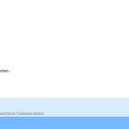
eries .
ated Server
|
Colocation Services