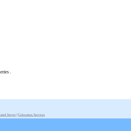
eries .
ated Server
|
Colocation Services