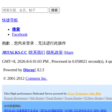
搜索
快捷导航
搜索
Facebook
抱歉，您尚未登录，无法进行此操作
JBTALKS.CC
|
联系我们
|
隐私政策
|
Share
GMT+8, 2026-8-6 01:03 PM
, Processed in 0.058021 second(s), 4 qu
Powered by
Discuz!
X2.5
© 2001-2012
Comsenz Inc.
Ultra High-performance Dedicated Server powered by
iCore Technology Sdn. Bhd.
Domain Registration
|
Web Hosting
|
Email Hosting
|
Forum Hosting
|
ECShop Hosting
|
Dedic
合作联盟网站:
JBTALKS 马来西亚中文论坛
|
JBTALKS我的空间
|
ICORE TECHNOLOGY SDN. BHD.