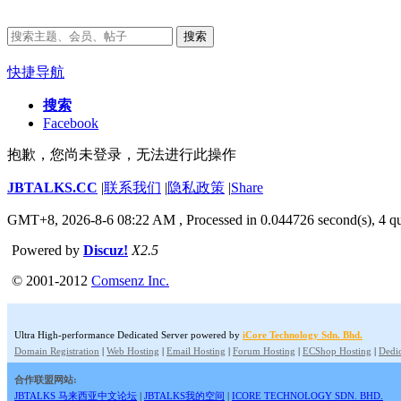
搜索
快捷导航
搜索
Facebook
抱歉，您尚未登录，无法进行此操作
JBTALKS.CC
|
联系我们
|
隐私政策
|
Share
GMT+8, 2026-8-6 08:22 AM
, Processed in 0.044726 second(s), 4 qu
Powered by
Discuz!
X2.5
© 2001-2012
Comsenz Inc.
Ultra High-performance Dedicated Server powered by
iCore Technology Sdn. Bhd.
Domain Registration
|
Web Hosting
|
Email Hosting
|
Forum Hosting
|
ECShop Hosting
|
Dedic
合作联盟网站:
JBTALKS 马来西亚中文论坛
|
JBTALKS我的空间
|
ICORE TECHNOLOGY SDN. BHD.