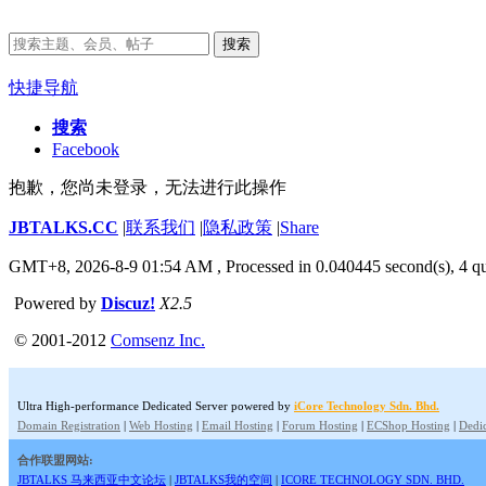
搜索
快捷导航
搜索
Facebook
抱歉，您尚未登录，无法进行此操作
JBTALKS.CC
|
联系我们
|
隐私政策
|
Share
GMT+8, 2026-8-9 01:54 AM
, Processed in 0.040445 second(s), 4 qu
Powered by
Discuz!
X2.5
© 2001-2012
Comsenz Inc.
Ultra High-performance Dedicated Server powered by
iCore Technology Sdn. Bhd.
Domain Registration
|
Web Hosting
|
Email Hosting
|
Forum Hosting
|
ECShop Hosting
|
Dedic
合作联盟网站:
JBTALKS 马来西亚中文论坛
|
JBTALKS我的空间
|
ICORE TECHNOLOGY SDN. BHD.