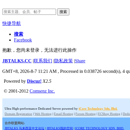
搜索
快捷导航
搜索
Facebook
抱歉，您尚未登录，无法进行此操作
JBTALKS.CC
|
联系我们
|
隐私政策
|
Share
GMT+8, 2026-8-7 11:21 AM
, Processed in 0.038726 second(s), 4 qu
Powered by
Discuz!
X2.5
© 2001-2012
Comsenz Inc.
Ultra High-performance Dedicated Server powered by
iCore Technology Sdn. Bhd.
Domain Registration
|
Web Hosting
|
Email Hosting
|
Forum Hosting
|
ECShop Hosting
|
Dedic
合作联盟网站:
JBTALKS 马来西亚中文论坛
|
JBTALKS我的空间
|
ICORE TECHNOLOGY SDN. BHD.