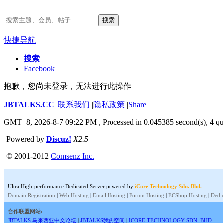
搜索
快捷导航
搜索
Facebook
抱歉，您尚未登录，无法进行此操作
JBTALKS.CC
|
联系我们
|
隐私政策
|
Share
GMT+8, 2026-8-7 09:22 PM
, Processed in 0.045385 second(s), 4 qu
Powered by
Discuz!
X2.5
© 2001-2012
Comsenz Inc.
Ultra High-performance Dedicated Server powered by
iCore Technology Sdn. Bhd.
Domain Registration
|
Web Hosting
|
Email Hosting
|
Forum Hosting
|
ECShop Hosting
|
Dedic
合作联盟网站:
JBTALKS 马来西亚中文论坛
|
JBTALKS我的空间
|
ICORE TECHNOLOGY SDN. BHD.