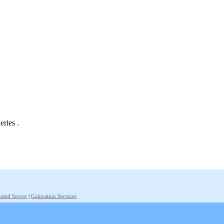
eries .
ated Server
|
Colocation Services