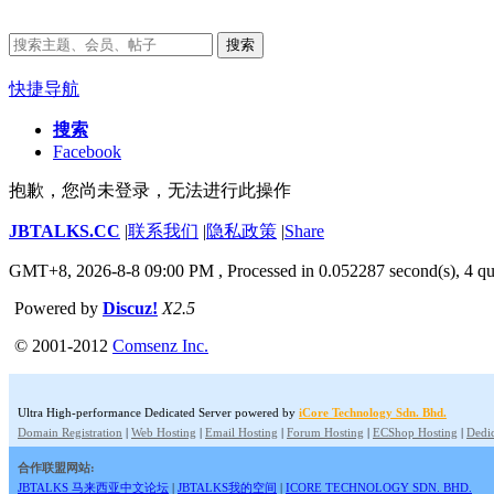
搜索
快捷导航
搜索
Facebook
抱歉，您尚未登录，无法进行此操作
JBTALKS.CC
|
联系我们
|
隐私政策
|
Share
GMT+8, 2026-8-8 09:00 PM
, Processed in 0.052287 second(s), 4 qu
Powered by
Discuz!
X2.5
© 2001-2012
Comsenz Inc.
Ultra High-performance Dedicated Server powered by
iCore Technology Sdn. Bhd.
Domain Registration
|
Web Hosting
|
Email Hosting
|
Forum Hosting
|
ECShop Hosting
|
Dedic
合作联盟网站:
JBTALKS 马来西亚中文论坛
|
JBTALKS我的空间
|
ICORE TECHNOLOGY SDN. BHD.