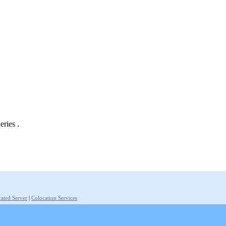
eries .
ated Server
|
Colocation Services