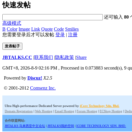
快速发帖
还可输入
80
高级模式
B
Color
Image
Link
Quote
Code
Smilies
您需要登录后才可以发帖
登录
|
注册
发表帖子
JBTALKS.CC
|
联系我们
|
隐私政策
|
Share
GMT+8, 2026-8-9 02:16 PM
, Processed in 0.073883 second(s), 9 qu
Powered by
Discuz!
X2.5
© 2001-2012
Comsenz Inc.
Ultra High-performance Dedicated Server powered by
iCore Technology Sdn. Bhd.
Domain Registration
|
Web Hosting
|
Email Hosting
|
Forum Hosting
|
ECShop Hosting
|
Dedic
合作联盟网站:
JBTALKS 马来西亚中文论坛
|
JBTALKS我的空间
|
ICORE TECHNOLOGY SDN. BHD.