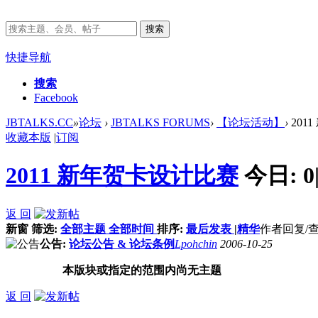
搜索
快捷导航
搜索
Facebook
JBTALKS.CC
»
论坛
›
JBTALKS FORUMS
›
【论坛活动】
›
201
收藏本版
|
订阅
2011 新年贺卡设计比赛
今日:
0
返 回
新窗
筛选:
全部主题
全部时间
排序:
最后发表
|
精华
作者
回复/
公告:
论坛公告 & 论坛条例
Lpohchin
2006-10-25
本版块或指定的范围内尚无主题
返 回