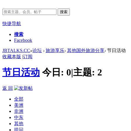
搜索
快捷导航
搜索
Facebook
JBTALKS.CC
»
论坛
›
旅游享乐
›
其他国外旅游分享
›
节日活动
收藏本版
|
订阅
节日活动
今日:
0
|
主题:
2
返 回
全部
美洲
非洲
中东
其他
提问