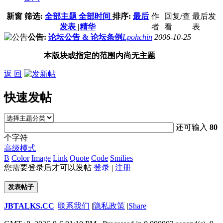
新窗
筛选:
全部主题
全部时间
排序:
最后
作
回复/查
最后发
发表
|
精华
者
看
表
公告:
论坛公告 & 论坛条例
Lpohchin
2006-10-25
本版块或指定的范围内尚无主题
返 回
快速发帖
还可输入
80
个字符
高级模式
B
Color
Image
Link
Quote
Code
Smilies
您需要登录后才可以发帖
登录
|
注册
发表帖子
JBTALKS.CC
|
联系我们
|
隐私政策
|
Share