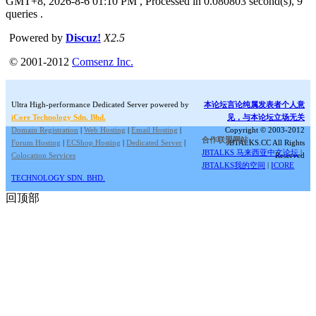
GMT+8, 2026-8-6 01:10 PM
, Processed in 0.080803 second(s), 9
queries .
Powered by
Discuz!
X2.5
© 2001-2012
Comsenz Inc.
Ultra High-performance Dedicated Server powered by
本论坛言论纯属发表者个人意
iCore Technology Sdn. Bhd.
见，与本论坛立场无关
Domain Registration
|
Web Hosting
|
Email Hosting
|
Copyright © 2003-2012
合作联盟网站:
Forum Hosting
|
ECShop Hosting
|
Dedicated Server
|
JBTALKS.CC All Rights
JBTALKS 马来西亚中文论坛
|
Colocation Services
Reserved
JBTALKS我的空间
|
ICORE
TECHNOLOGY SDN. BHD.
回顶部