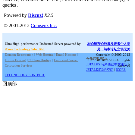
queries .
Powered by
Discuz!
X2.5
© 2001-2012
Comsenz Inc.
Ultra High-performance Dedicated Server powered by
本论坛言论纯属发表者个人意
iCore Technology Sdn. Bhd.
见，与本论坛立场无关
Domain Registration
|
Web Hosting
|
Email Hosting
|
Copyright © 2003-2012
合作联盟网站:
Forum Hosting
|
ECShop Hosting
|
Dedicated Server
|
JBTALKS.CC All Rights
JBTALKS 马来西亚中文论坛
|
Colocation Services
Reserved
JBTALKS我的空间
|
ICORE
TECHNOLOGY SDN. BHD.
回顶部