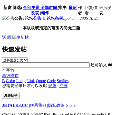
新窗
筛选:
全部主题
全部时间
排序:
最后
作
回复/查
最后发
发表
|
精华
者
看
表
公告:
论坛公告 & 论坛条例
Lpohchin
2006-10-25
本版块或指定的范围内尚无主题
返 回
快速发帖
还可输入
80
个字符
高级模式
B
Color
Image
Link
Quote
Code
Smilies
您需要登录后才可以发帖
登录
|
注册
发表帖子
JBTALKS.CC
|
联系我们
|
隐私政策
|
Share
GMT+8, 2026-8-9 06:57 PM
, Processed in 0.072599 second(s), 9